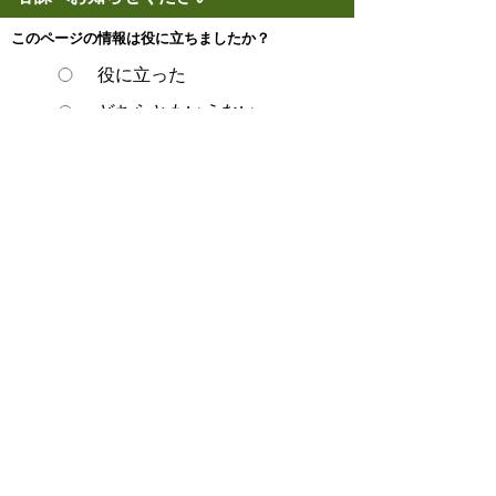
このページの情報は役に立ちましたか？
役に立った
どちらともいえない
役に立たなかった
ページの先頭へ戻る
プライバシーポリシー
著作権とリンクについて
サイトの使い方
サイトの考え方
ウェブアクセシビリティ方針
各課連絡先
豊明市役所
〒470-1195 愛知県豊明市新田町子持松1番地1
TEL
0562-92-1111
(代表) FAX 0562-92-1141