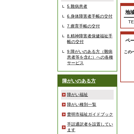
5.難病患者
地
6.身体障害者手帳の交付
TE
7.療育手帳の交付
8.精神障害者保健福祉手
ペ
帳の交付
9.障がいのある方（難病
この
患者等を含む）への各種
サービス
障がいのある方
障がい福祉
障がい種別一覧
豊明市福祉ガイドブック
手話通訳者を設置してい
ます