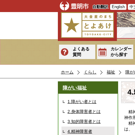
自動翻訳
English
中
よくある
カレンダー
質問
から探す
ホーム
くらし
福祉
障が
障がい福祉
4
1.障がい者とは
2.身体障害者とは
精神
神作
3.知的障害者とは
精神
は、
4.精神障害者