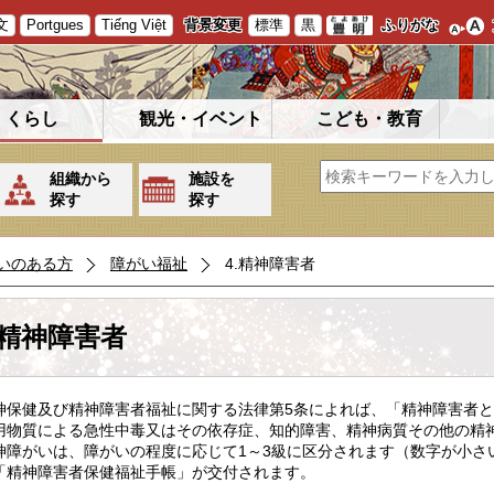
文
Portgues
Tiếng Việt
背景変更
標準
黒
ふりがな
くらし
観光・イベント
こども・教育
組織から
施設を
探す
探す
いのある方
障がい福祉
4.精神障害者
.精神障害者
保健及び精神障害者福祉に関する法律第5条によれば、「精神障害者と
用物質による急性中毒又はその依存症、知的障害、精神病質その他の精
障がいは、障がいの程度に応じて1～3級に区分されます（数字が小さ
「精神障害者保健福祉手帳」が交付されます。