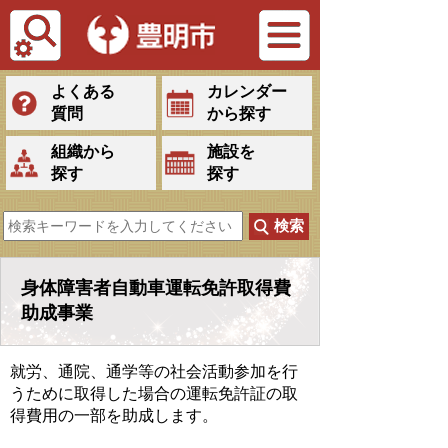
Tiếng Việt
よくある
カレンダー
質問
から探す
組織から
施設を
探す
探す
身体障害者自動車運転免許取得費
助成事業
就労、通院、通学等の社会活動参加を行
うために取得した場合の運転免許証の取
得費用の一部を助成します。