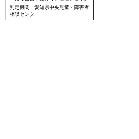
判定機関：愛知県中央児童・障害者
相談センター
電 話：052-961-7252
住 所：名古屋市中区三の丸2丁
目6番1号 愛知県三の丸庁舎7階
【面接不要の方】
申請時に提出いただいた調査票を市
から愛知県中央児童・障害者相談セ
ンターに送付しその内容をもとに愛
知県中央児童・障害者相談センター
が判定を行います。
↓
交付・受領
愛知県中央児童・障害者相談センタ
ーから手帳が交付されます。申請か