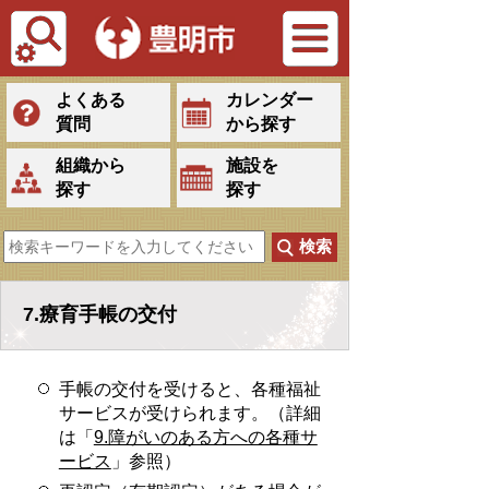
Tiếng Việt
よくある
カレンダー
質問
から探す
組織から
施設を
探す
探す
7.療育手帳の交付
手帳の交付を受けると、各種福祉
サービスが受けられます。（詳細
は「
9.障がいのある方への各種サ
ービス
」参照）