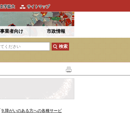
文字拡大
サイトマップ
事業者向け
市政情報
「
9.障がいのある方への各種サービ
。