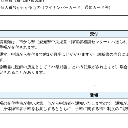
顔写真（縦4cm×横3cm）
個人番号がわかるもの（マイナンバーカード、通知カード等）
↓
交付
請書類は、市から県（愛知県中央児童・障害者相談センター）へ送られ
手帳が交付されます。
通常、申請から交付まで約1か月半ほどかかりますが、診断書の内容に
す。
診断書に医師の所見として「○○級相当」という記載がされますが、場
定されることがあります。
↓
受領
帳の交付準備が整い次第、市から申請者へ通知いたしますので、通知が
。身体障害者手帳をお渡しするとともに、手帳に関する福祉制度のご説