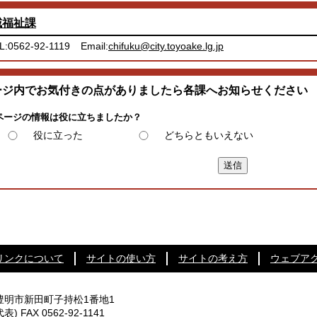
域福祉課
L:0562-92-1119
Email:
chifuku@city.toyoake.lg.jp
ージ内でお気付きの点がありましたら各課へお知らせください
ページの情報は役に立ちましたか？
役に立った
どちらともいえない
リンクについて
サイトの使い方
サイトの考え方
ウェブア
知県豊明市新田町子持松1番地1
代表) FAX 0562-92-1141