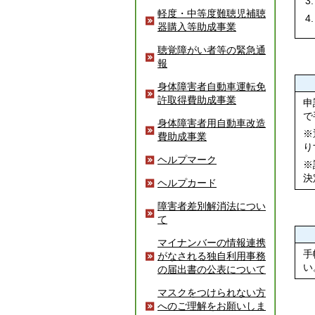
軽度・中等度難聴児補聴
器購入等助成事業
聴覚障がい者等の緊急通
報
身体障害者自動車運転免
許取得費助成事業
申
で
身体障害者用自動車改造
※
費助成事業
り
ヘルプマーク
※
決
ヘルプカード
障害者差別解消法につい
て
マイナンバーの情報連携
手
がなされる独自利用事務
い
の届出書の公表について
マスクをつけられない方
へのご理解をお願いしま