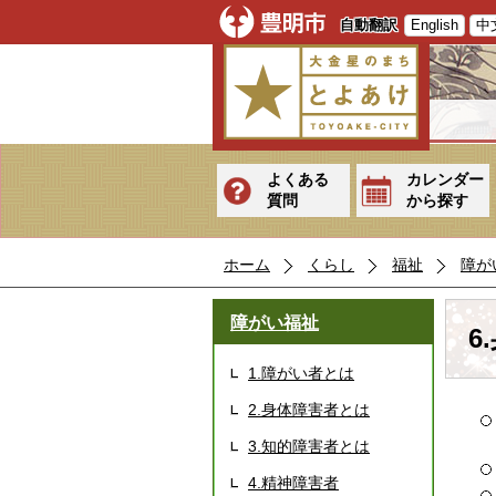
自動翻訳
English
中
よくある
カレンダー
質問
から探す
ホーム
くらし
福祉
障が
障がい福祉
6
1.障がい者とは
2.身体障害者とは
3.知的障害者とは
4.精神障害者