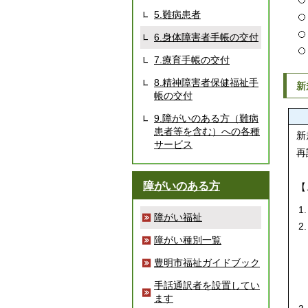
5.難病患者
6.身体障害者手帳の交付
7.療育手帳の交付
8.精神障害者保健福祉手
新
帳の交付
9.障がいのある方（難病
患者等を含む）への各種
新
サービス
再
障がいのある方
【
障がい福祉
障がい種別一覧
豊明市福祉ガイドブック
手話通訳者を設置してい
ます