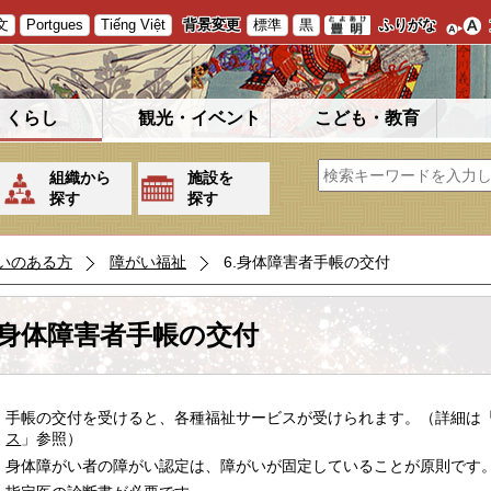
文
Portgues
Tiếng Việt
背景変更
標準
黒
ふりがな
くらし
観光・イベント
こども・教育
組織から
施設を
探す
探す
いのある方
障がい福祉
6.身体障害者手帳の交付
.身体障害者手帳の交付
手帳の交付を受けると、各種福祉サービスが受けられます。（詳細は
ス
」参照）
身体障がい者の障がい認定は、障がいが固定していることが原則です