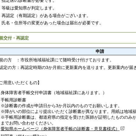
指定医の診断書が必要です。
等級は愛知県が判定します。
再認定（有期認定）がある場合がございます。
氏名・住所等の変更があった場合は届出が必要です。
規交付・再認定
申請
規の方 ：市役所地域福祉課にて随時受け付けております。
認定の方：再認定時期の3か月前に更新案内を送ります。更新案内が届
ご用意いただくもの】
身体障害者手帳交付申請書（地域福祉課にあります。）
手帳用診断書
※診断書の作成が申請日から3か月以内のものでお願いします。
※障がいの部位により提出いただく診断書が異なります。用紙は地域
※手帳用診断書は、都道府県の指定を受けた医師が証明したもののみ
までお問い合わせください。
愛知県ホームページ（身体障害者手帳の診断書・意見書様式）