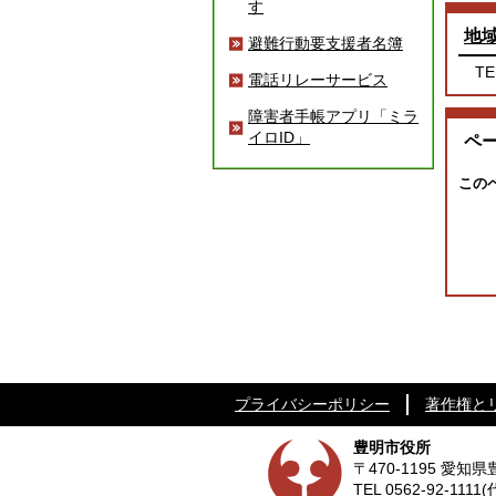
す
地
避難行動要支援者名簿
TE
電話リレーサービス
障害者手帳アプリ「ミラ
イロID」
ペ
この
プライバシーポリシー
著作権と
豊明市役所
〒470-1195 愛
TEL
0562-92-1111
(