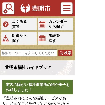
Tiếng Việt
よくある
カレンダー
質問
から探す
組織から
施設を
探す
探す
豊明市福祉ガイドブック
市内の障がい福祉事業所の紹介冊子を
作成しました！
「豊明市内にどんな福祉サービスがあ
り、どんなことをやっているのかわから