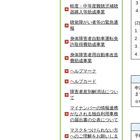
軽度・中等度難聴児補聴
器購入等助成事業
聴覚障がい者等の緊急通
(
報
1
2
身体障害者自動車運転免
許取得費助成事業
3
4
身体障害者用自動車改造
費助成事業
ヘルプマーク
ヘルプカード
申
障害者差別解消法につい
ま
て
※
マイナンバーの情報連携
がなされる独自利用事務
の届出書の公表について
マスクをつけられない方
手
へのご理解をお願いしま