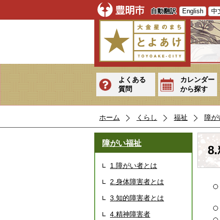
自動翻訳
English
中
よくある
カレンダー
質問
から探す
ホーム
くらし
福祉
障が
障がい福祉
8
1.障がい者とは
2.身体障害者とは
3.知的障害者とは
4.精神障害者