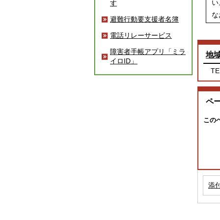
い
す
な
避難行動要支援者名簿
電話リレーサービス
障害者手帳アプリ「ミラ
地
イロID」
TE
ペ
この
添