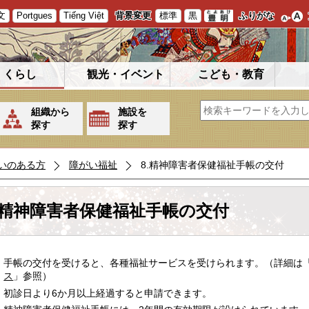
文
Portgues
Tiếng Việt
背景変更
標準
黒
ふりがな
くらし
観光・イベント
こども・教育
組織から
施設を
探す
探す
いのある方
障がい福祉
8.精神障害者保健福祉手帳の交付
.精神障害者保健福祉手帳の交付
手帳の交付を受けると、各種福祉サービスを受けられます。（詳細は
ス
」参照）
初診日より6か月以上経過すると申請できます。