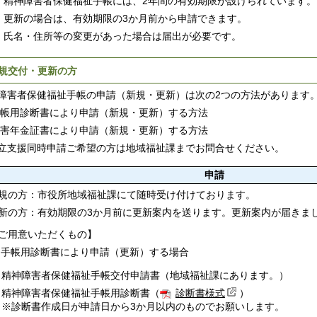
精神障害者保健福祉手帳には、2年間の有効期限が設けられています。
更新の場合は、有効期限の3か月前から申請できます。
氏名・住所等の変更があった場合は届出が必要です。
規交付・更新の方
障害者保健福祉手帳の申請（新規・更新）は次の2つの方法があります
)手帳用診断書により申請（新規・更新）する方法
)障害年金証書により申請（新規・更新）する方法
立支援同時申請ご希望の方は地域福祉課までお問合せください。
申請
規の方：市役所地域福祉課にて随時受け付けております。
新の方：有効期限の3か月前に更新案内を送ります。更新案内が届きま
ご用意いただくもの】
1)手帳用診断書により申請（更新）する場合
精神障害者保健福祉手帳交付申請書（地域福祉課にあります。）
精神障害者保健福祉手帳用診断書（
診断書様式
）
※診断書作成日が申請日から3か月以内のものでお願いします。