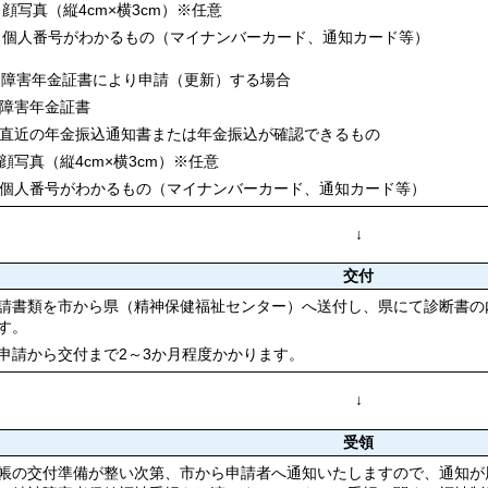
顔写真（縦4cm×横3cm）※任意
個人番号がわかるもの（マイナンバーカード、通知カード等）
2)障害年金証書により申請（更新）する場合
. 障害年金証書
. 直近の年金振込通知書または年金振込が確認できるもの
. 顔写真（縦4cm×横3cm）※任意
. 個人番号がわかるもの（マイナンバーカード、通知カード等）
↓
交付
請書類を市から県（精神保健福祉センター）へ送付し、県にて診断書の
す。
申請から交付まで2～3か月程度かかります。
↓
受領
帳の交付準備が整い次第、市から申請者へ通知いたしますので、通知が