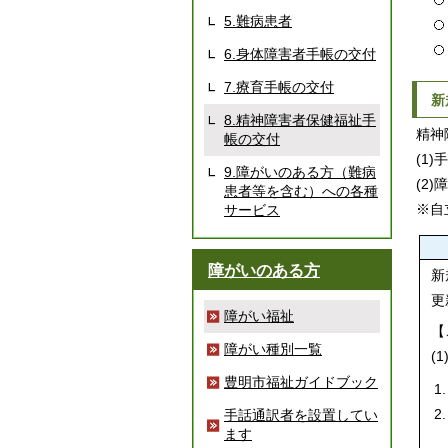
5.難病患者
6.身体障害者手帳の交付
7.療育手帳の交付
新
8.精神障害者保健福祉手
精神
帳の交付
(1
9.障がいのある方（難病
(2
患者等を含む）への各種
※自
サービス
障がいのある方
新
更
障がい福祉
【
障がい種別一覧
(
豊明市福祉ガイドブック
手話通訳者を設置してい
ます