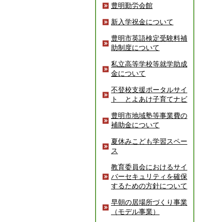
豊明勤労会館
新入学祝金について
豊明市英語検定受験料補
助制度について
私立高等学校等就学助成
金について
不登校支援ポータルサイ
ト とよあけ子育てナビ
豊明市地域塾等事業費の
補助金について
夏休みこども学習スペー
ス
教育委員会におけるサイ
バーセキュリティを確保
するための方針について
早朝の居場所づくり事業
（モデル事業）