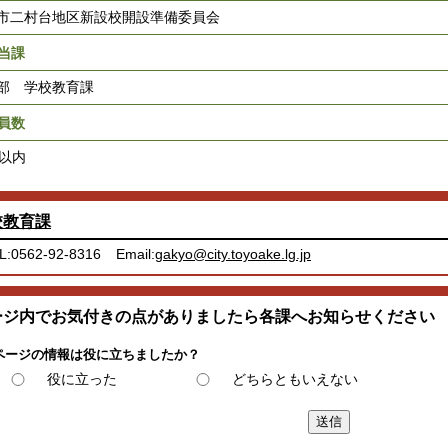
市二村台地区新設校開設準備委員会
当課
部 学校教育課
員数
名以内
校教育課
L:0562-92-8316
Email:
gakyo@city.toyoake.lg.jp
ージ内でお気付きの点がありましたら各課へお知らせください
ページの情報は役に立ちましたか？
役に立った
どちらともいえない