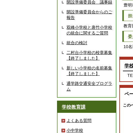
開設準備委員会 議事録
豊明
開設準備委員会からのご
担
報告
教育
双峰小学校と唐竹小学校
の統合に関するご質問
委
統合の検討
10
二村台小学校の校章募集
【終了しました】
学
新しい小学校の名前募集
【終了しました】
TE
通学路交通安全プログラ
ム
ペ
この
学校教育課
よくある質問
小中学校