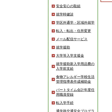
安全安心の取組
就学時健診
学区外通学・区域外就学
転入・転出・住所変更
メール配信サービス
就学援助
大学等入学支援金
就学援助新入学用品費の
入学前支給
食物アレルギー学校生活
管理指導表作成補助金
パートタイム会計年度任
用職員登録
転入学手続
通学路交通安全プログラ