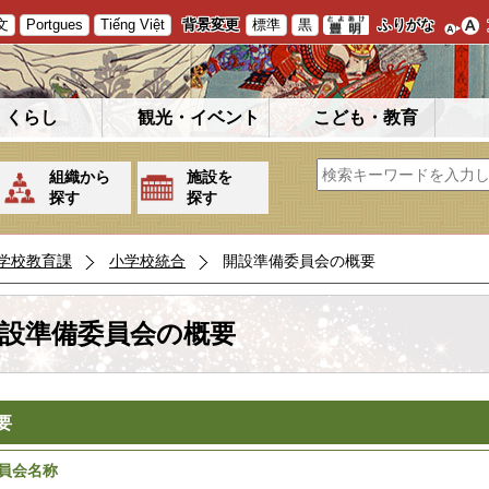
文
Portgues
Tiếng Việt
背景変更
標準
黒
ふりがな
くらし
観光・イベント
こども・教育
組織から
施設を
探す
探す
学校教育課
小学校統合
開設準備委員会の概要
設準備委員会の概要
要
員会名称