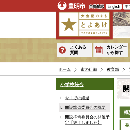
自動翻訳
English
中
よくある
カレンダー
質問
から探す
ホーム
市の組織
教育部
小学校統合
開
今までの経過
開設準備委員会の概要
概
開設準備委員会の開催予
定【終了しました】
委