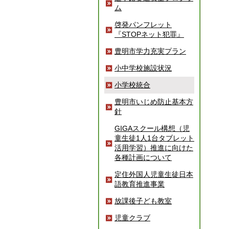
ム
啓発パンフレット
『STOPネット犯罪』
豊明市学力充実プラン
小中学校施設状況
小学校統合
豊明市いじめ防止基本方
針
GIGAスクール構想（児
童生徒1人1台タブレット
活用学習）推進に向けた
各種計画について
定住外国人児童生徒日本
語教育推進事業
放課後子ども教室
児童クラブ