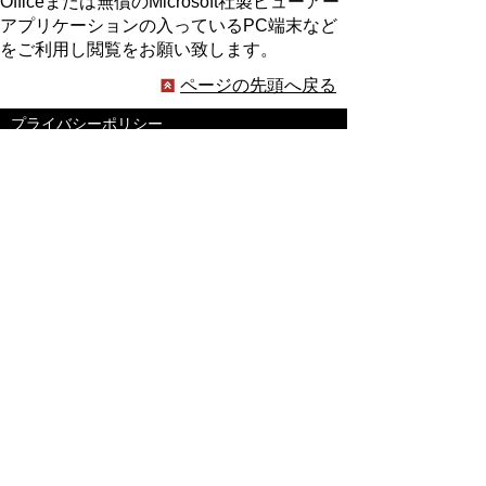
Officeまたは無償のMicrosoft社製ビューアー
アプリケーションの入っているPC端末など
をご利用し閲覧をお願い致します。
ページの先頭へ戻る
プライバシーポリシー
著作権とリンクについて
サイトの使い方
サイトの考え方
ウェブアクセシビリティ方針
各課連絡先
豊明市役所
〒470-1195 愛知県豊明市新田町子持松1番地1
TEL
0562-92-1111
(代表) FAX 0562-92-1141
開庁時間：午前9時00分～午後5時00分
（最終受付：午後4時45分）
（土曜日・日曜日・国民の祝日・年末年始は閉
庁）
受付時間は業務によって異なります
ので、ご確認ください。