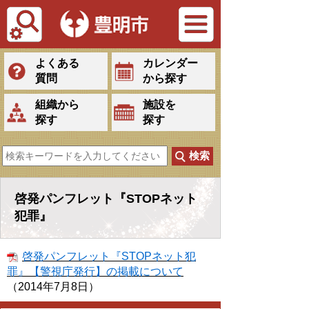
Tiếng Việt
よくある
カレンダー
質問
から探す
組織から
施設を
探す
探す
啓発パンフレット『STOPネット
犯罪』
啓発パンフレット『STOPネット犯
罪』【警視庁発行】の掲載について
（2014年7月8日）