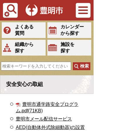
Tiếng Việt
よくある
カレンダー
質問
から探す
組織から
施設を
探す
探す
安全安心の取組
豊明市通学路安全プログラ
ム.pdf(71KB)
豊明市メール配信サービス
AED(自動体外式除細動器)の設置