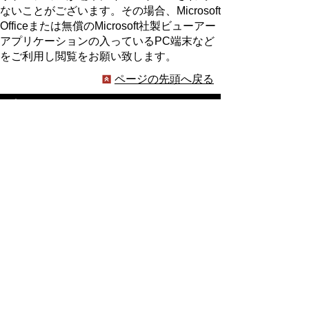
ないことがございます。その場合、Microsoft
Officeまたは無償のMicrosoft社製ビューアー
アプリケーションの入っているPC端末など
をご利用し閲覧をお願い致します。
ページの先頭へ戻る
プライバシーポリシー
著作権とリンクについて
サイトの使い方
サイトの考え方
ウェブアクセシビリティ方針
各課連絡先
豊明市役所
〒470-1195 愛知県豊明市新田町子持松1番地1
TEL
0562-92-1111
(代表) FAX 0562-92-1141
開庁時間：午前9時00分～午後5時00分
（最終受付：午後4時45分）
（土曜日・日曜日・国民の祝日・年末年始は閉
庁）