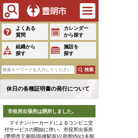
Tiếng Việt
よくある
カレンダー
質問
から探す
組織から
施設を
探す
探す
休日の各種証明書の発行について
市役所出張所は閉所しました。
マイナンバーカードによるコンビニ交
付サービスの開始に伴い、市役所出張所
(豊明市立南部(前後駅前)公民館内)は令和