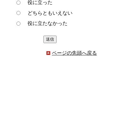
役に立った
どちらともいえない
役に立たなかった
ページの先頭へ戻る
プライバシーポリシー
著作権とリンクについて
サイトの使い方
サイトの考え方
ウェブアクセシビリティ方針
各課連絡先
豊明市役所
〒470-1195 愛知県豊明市新田町子持松1番地1
TEL
0562-92-1111
(代表) FAX 0562-92-1141
開庁時間：午前9時00分～午後5時00分
（最終受付：午後4時45分）