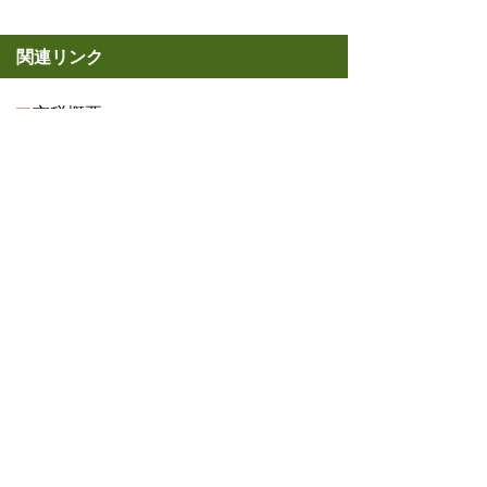
関連リンク
市税概要
ご注意を！
債権管理課
TEL:0562-92-8373
Email:
saiken@city.toyoake.lg.jp
ページ内でお気付きの点がありましたら
各課へお知らせください
このページの情報は役に立ちましたか？
役に立った