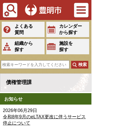
Tiếng Việt
よくある
カレンダー
質問
から探す
組織から
施設を
探す
探す
債権管理課
お知らせ
2026年06月29日
令和8年9月のeLTAX更改に伴うサービス
停止について