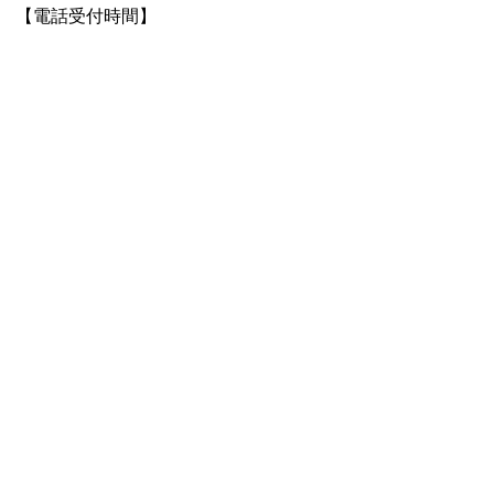
【電話受付時間】
平日・土日祝ともに午前8時30分～
午後8時00分（年末年始を除く）
【コールセンター電話番号】
0562-85-1325
参考リンク
公的個人認証サービスポータルサ
イト
（市外のサイト）
市民課
TEL:0562-92-1112
Email:
shimin@city.toyoake.lg.jp
ページ内でお気付きの点がありましたら
各課へお知らせください