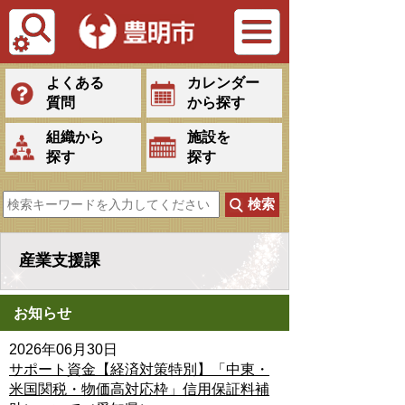
Tiếng Việt
よくある
カレンダー
質問
から探す
組織から
施設を
探す
探す
産業支援課
お知らせ
2026年06月30日
サポート資金【経済対策特別】「中東・
米国関税・物価高対応枠」信用保証料補