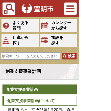
Tiếng Việt
よくある
カレンダー
質問
から探す
組織から
施設を
探す
探す
創業支援事業計画
創業支援事業計画
創業支援事業計画について
豊明市では、平成26年1月20日に施行