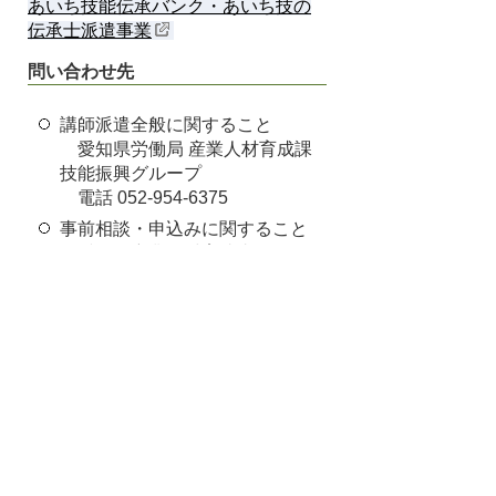
あいち技能伝承バンク・あいち技の
伝承士派遣事業
問い合わせ先
講師派遣全般に関すること
愛知県労働局 産業人材育成課
技能振興グループ
電話 052-954-6375
事前相談・申込みに関すること
愛知県産業人材育成支援センタ
ー（産業人材育成課内）
電話 052-954-6717
ファクス(共通) 052-954-6978
Eメール(共通) sangyo-
jinzaisien@pref.aichi.lg.jp
産業支援課
TEL:0562-92-8332