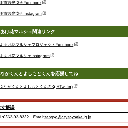
明市観光協会Facebook
明市観光協会Instagram
よあけ花マルシェ関連リンク
よあけ花マルシェプロジェクトFacebook
よあけ花マルシェInstagram
ぶながくんとよしもとくんを応援してね
ぶながくんとよしもとくんのX(旧Twitter)
業支援課
L:0562-92-8332
Email:
sangyo@city.toyoake.lg.jp