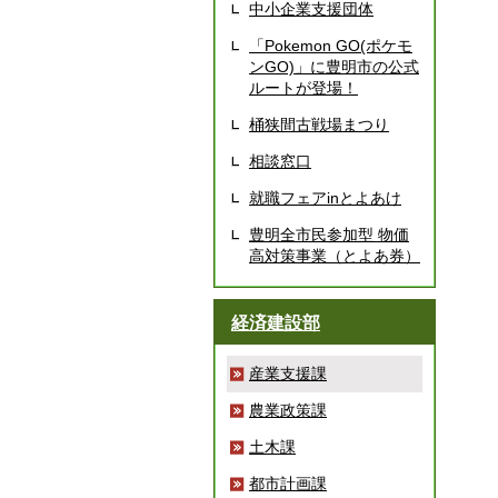
中小企業支援団体
「Pokemon GO(ポケモ
ンGO)」に豊明市の公式
ルートが登場！
桶狭間古戦場まつり
相談窓口
就職フェアinとよあけ
豊明全市民参加型 物価
高対策事業（とよあ券）
経済建設部
産業支援課
農業政策課
土木課
都市計画課