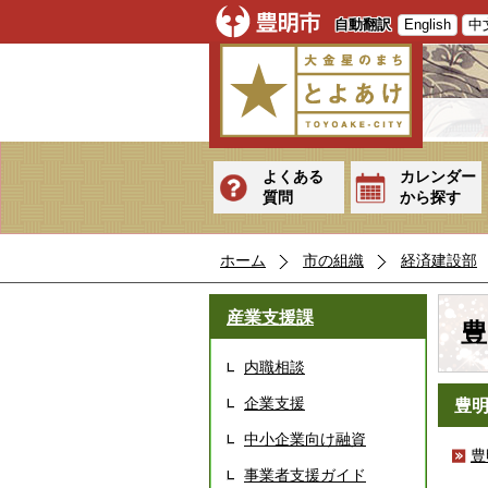
自動翻訳
English
中
よくある
カレンダー
質問
から探す
ホーム
市の組織
経済建設部
産業支援課
豊
内職相談
企業支援
豊
中小企業向け融資
豊
事業者支援ガイド