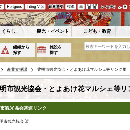
文
Portgues
Tiếng Việt
背景変更
標準
黒
ふりがな
くらし
観光・イベント
こども・教育
組織から
施設を
探す
探す
産業支援課
豊明市観光協会・とよあけ花マルシェ等リンク集
明市観光協会・とよあけ花マルシェ等リ
明市観光協会関連リンク
明市観光協会