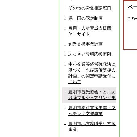
ペ
その他の労働相談窓口
県・国の認定制度
この
雇用・人材育成支援団
体・サイト
創業支援事業計画
ふるさと豊明応援寄附
中小企業等経営強化法に
基づく「先端設備等導入
計画」の認定申請受付に
ついて
豊明市観光協会・とよあ
け花マルシェ等リンク集
豊明市移住支援事業・マ
ッチング支援事業
豊明市地方就職学生支援
事業