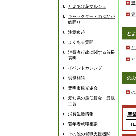
豊
とよあけ花マルシェ
豊
キャラクター・のぶなが
総踊り
注意喚起
と
よくある質問
と
消費者行政に関する首長
表明
と
イベントカレンダー
労働相談
の
豊明市観光協会
の
愛知県の最低賃金・最低
工賃
消費生活情報
産
若年者就職相談
TE
その他の就職支援機関