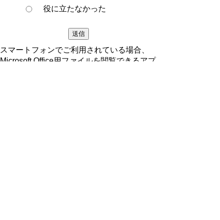
役に立たなかった
スマートフォンでご利用されている場合、
Microsoft Office用ファイルを閲覧できるアプ
リケーションが端末にインストールされてい
ないことがございます。その場合、Microsoft
Officeまたは無償のMicrosoft社製ビューアー
アプリケーションの入っているPC端末など
をご利用し閲覧をお願い致します。
ページの先頭へ戻る
プライバシーポリシー
著作権とリンクについて
サイトの使い方
サイトの考え方
ウェブアクセシビリティ方針
各課連絡先
豊明市役所
〒470-1195 愛知県豊明市新田町子持松1番地1