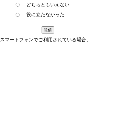
どちらともいえない
役に立たなかった
スマートフォンでご利用されている場合、
Microsoft Office用ファイルを閲覧できるアプ
リケーションが端末にインストールされてい
ないことがございます。その場合、Microsoft
Officeまたは無償のMicrosoft社製ビューアー
アプリケーションの入っているPC端末など
をご利用し閲覧をお願い致します。
ページの先頭へ戻る
プライバシーポリシー
著作権とリンクについて
サイトの使い方
サイトの考え方
ウェブアクセシビリティ方針
各課連絡先