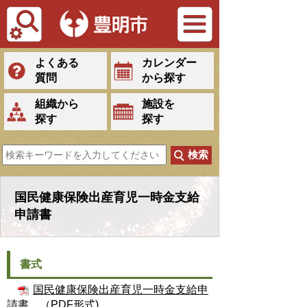
Tiếng Việt
よくある
カレンダー
質問
から探す
組織から
施設を
探す
探す
国民健康保険出産育児一時金支給
申請書
書式
国民健康保険出産育児一時金支給申
請書
（PDF形式)