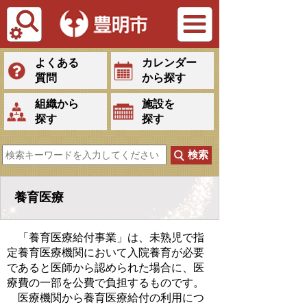
Tiếng Việt
よくある
カレンダー
質問
から探す
組織から
施設を
探す
探す
養育医療
「養育医療給付事業」は、未熟児で指
定養育医療機関において入院養育が必要
であると医師から認められた場合に、医
療費の一部を公費で負担するものです。
医療機関から養育医療給付の利用につ