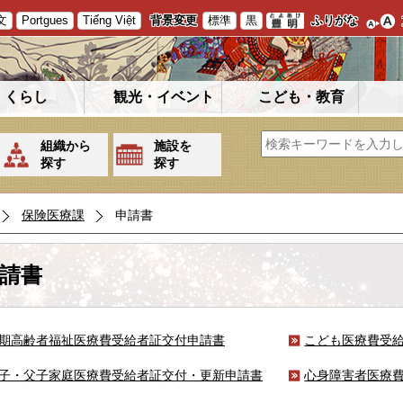
文
Portgues
Tiếng Việt
背景変更
標準
黒
ふりがな
くらし
観光・イベント
こども・教育
組織から
施設を
探す
探す
保険医療課
申請書
請書
期高齢者福祉医療費受給者証交付申請書
こども医療費受
子・父子家庭医療費受給者証交付・更新申請書
心身障害者医療