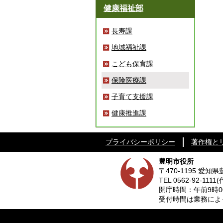
健康福祉部
長寿課
地域福祉課
こども保育課
保険医療課
子育て支援課
健康推進課
プライバシーポリシー
著作権と
豊明市役所
〒470-1195 愛
TEL
0562-92-1111
(
開庁時間：午前9時0
受付時間は業務によって異