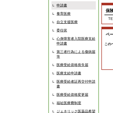
申請書
保
養育医療
TE
自立支援医療
委任状
ペ
心身障害者入院医療支給
申請書
この
第三者行為による傷病届
等
医療受給資格喪失届
医療支給申請書
医療受給者証再交付申請
書
医療受給資格変更届
福祉医療費制度
ジェネリック医薬品希望