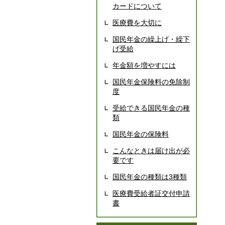
カードについて
医療費を大切に
国民年金の繰上げ・繰下
げ受給
年金額を増やすには
国民年金保険料の免除制
度
受給できる国民年金の種
類
国民年金の保険料
こんなときは届け出が必
要です
国民年金の種類は3種類
医療費受給者証交付申請
書