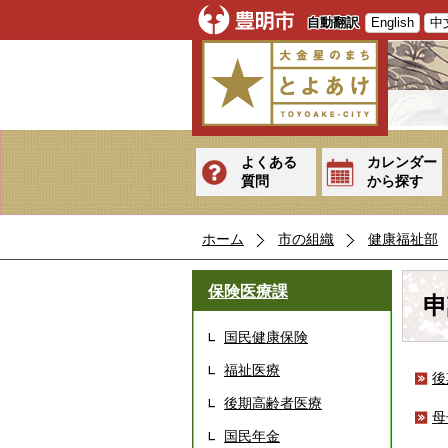
自動翻訳
English
中
よくある
カレンダー
質問
から探す
ホーム
市の組織
健康福祉部
保険医療課
申
国民健康保険
福祉医療
後
後期高齢者医療
母
国民年金