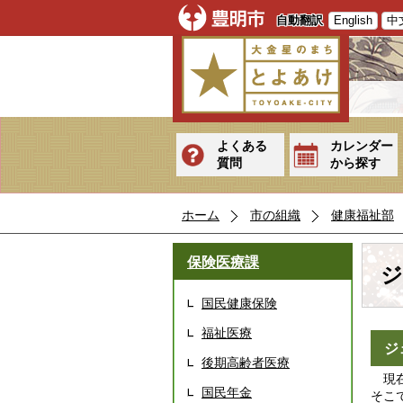
自動翻訳
English
中
よくある
カレンダー
質問
から探す
ホーム
市の組織
健康福祉部
保険医療課
ジ
国民健康保険
福祉医療
ジ
後期高齢者医療
現在
国民年金
そこ