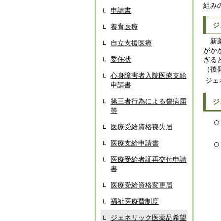
組み
申請書
ジ
養育医療
新薬
自立支援医療
がか
委任状
ぎる
（後
心身障害者入院医療支給
ジェ
申請書
第三者行為による傷病届
ジ
等
医療受給資格喪失届
医療支給申請書
医療受給者証再交付申請
書
医療受給資格変更届
福祉医療費制度
ジェネリック医薬品希望