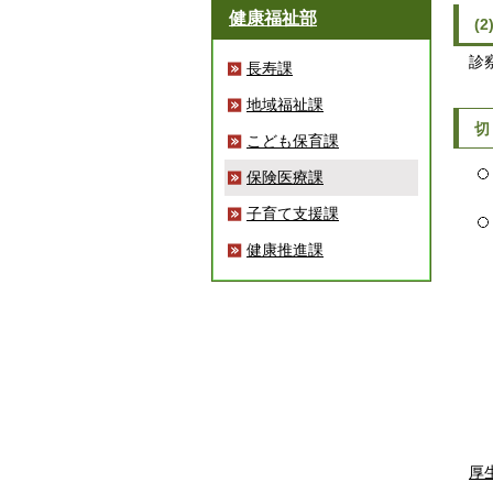
健康福祉部
(
診察
長寿課
地域福祉課
切
こども保育課
保険医療課
子育て支援課
健康推進課
厚