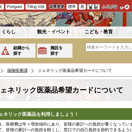
文
Portgues
Tiếng Việt
背景変更
標準
黒
ふりがな
くらし
観光・イベント
こども・教育
組織から
施設を
探す
探す
保険医療課
ジェネリック医薬品希望カードについて
ェネリック医薬品希望カードについて
ェネリック医薬品を利用しましょう！
、医療費は年々増加傾向にあり、皆様の家計への負担が重くなってい
で、皆様の家計への負担を軽くし、窓口での自己負担を節約できるよう