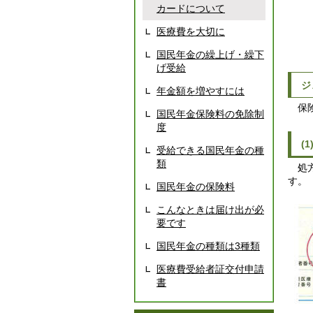
カードについて
医療費を大切に
国民年金の繰上げ・繰下
げ受給
ジ
年金額を増やすには
保険
国民年金保険料の免除制
度
(
受給できる国民年金の種
類
処方
す。
国民年金の保険料
こんなときは届け出が必
要です
国民年金の種類は3種類
医療費受給者証交付申請
書