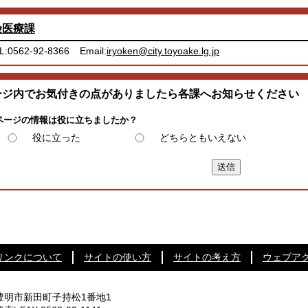
険医療課
L:0562-92-8366
Email:
iryoken@city.toyoake.lg.jp
ージ内でお気付きの点がありましたら各課へお知らせください
ページの情報は役に立ちましたか？
役に立った
どちらともいえない
リンクについて
サイトの使い方
サイトの考え方
ウェブア
知県豊明市新田町子持松1番地1