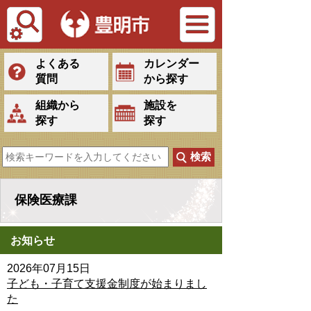
Tiếng Việt
よくある
カレンダー
質問
から探す
組織から
施設を
探す
探す
保険医療課
お知らせ
2026年07月15日
子ども・子育て支援金制度が始まりまし
た