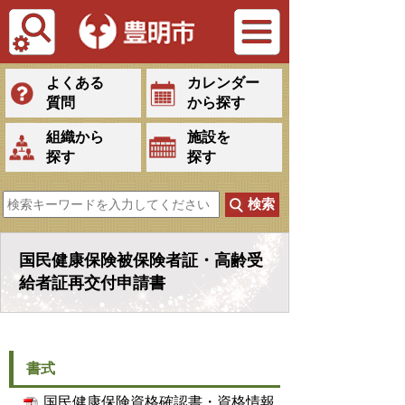
Tiếng Việt
よくある
カレンダー
質問
から探す
組織から
施設を
探す
探す
国民健康保険被保険者証・高齢受
給者証再交付申請書
書式
国民健康保険資格確認書・資格情報