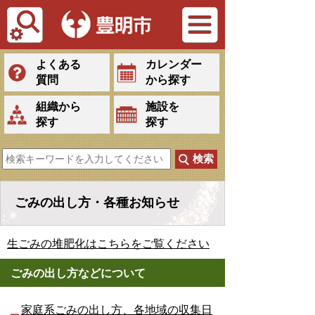
Tiếng Việt
よくある
カレンダー
質問
から探す
組織から
施設を
探す
探す
ごみの出し方・各種お知らせ
生ごみの堆肥化はこちらをご覧ください
ごみの出し方などについて
家庭系ごみの出し方、各地域の収集日