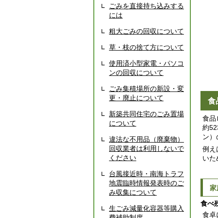
ごみを直接持ち込みする
には
粗大ごみの回収について
草・枝の捨て方について
使用済小型家電・パソコ
ンの回収について
ごみ集積場所の新設・変
更・廃止について
食
新築共同住宅のごみ置場
食品
について
約5
ン）
違法な不用品（廃棄物）
回収業者は利用しないで
例え
ください
いた
台風接近時・南海トラフ
地震臨時情報発表時のご
家
み収集について
食べ
生ごみ減量化容器等購入
食卓
費補助制度