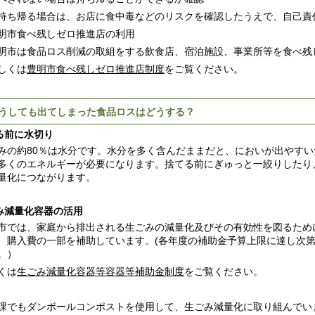
ち帰る場合は、お店に食中毒などのリスクを確認したうえで、自己責
明市食べ残しゼロ推進店の利用
市は食品ロス削減の取組をする飲食店、宿泊施設、事業所等を食べ残
しくは
豊明市食べ残しゼロ推進店制度
をご覧ください。
うしても出てしまった食品ロスはどうする？
る前に水切り
みの約80％は水分です。水分を多く含んだままだと、においが出やす
多くのエネルギーが必要になります。捨てる前にぎゅっと一絞りしたり
量化につながります。
み減量化容器の活用
市では、家庭から排出される生ごみの減量化及びその有効性を図るため
、購入費の一部を補助しています。(各年度の補助金予算上限に達し次
。）
くは
生ごみ減量化容器等容器等補助金制度
をご覧ください。
課でもダンボールコンポストを使用して、生ごみ減量化に取り組んでい