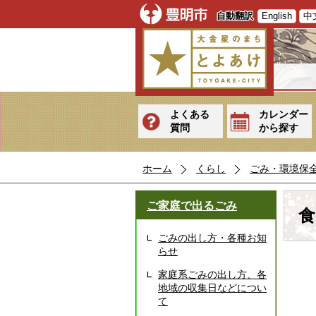
自動翻訳
English
中
よくある
カレンダー
質問
から探す
ホーム
くらし
ごみ・環境保
ご家庭で出るごみ
食
ごみの出し方・各種お知
らせ
家庭系ごみの出し方、各
地域の収集日などについ
て