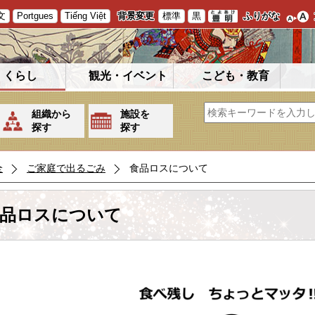
文
Portgues
Tiếng Việt
背景変更
標準
黒
ふりがな
くらし
観光・イベント
こども・教育
組織から
施設を
探す
探す
全
ご家庭で出るごみ
食品ロスについて
品ロスについて