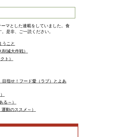
をテーマとした連載をしていました。食
す。是非、ご一読ください。
まうこと
ス削減大作戦）
ェクト）
、目指せ！フード愛（ラブ）とよあ
！）
がある～）
）運動のススメ～）