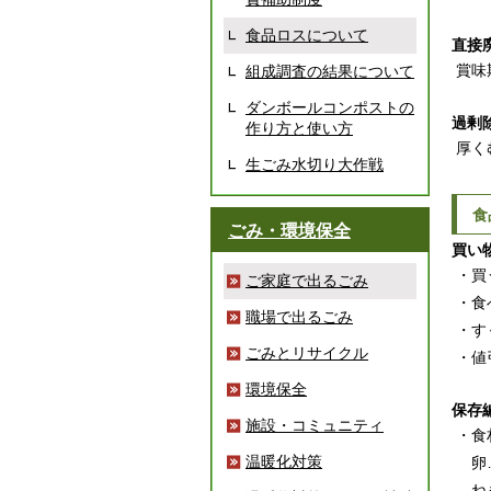
食品ロスについて
直接
賞味
組成調査の結果について
ダンボールコンポストの
過剰
作り方と使い方
厚く
生ごみ水切り大作戦
食
ごみ・環境保全
買い
・買
ご家庭で出るごみ
・食
職場で出るごみ
・す
ごみとリサイクル
・値
環境保全
保存
施設・コミュニティ
・食
温暖化対策
卵…
ねぎ