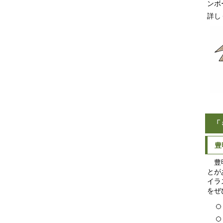
ンボ
詳し
「
豊
豊明
とが
イラ
をぜ