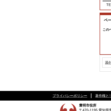
TE
ペ
この
添
プライバシーポリシー
著作権と
豊明市役所
〒470-1195 愛