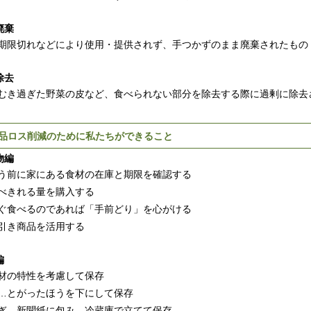
廃棄
期限切れなどにより使用・提供されず、手つかずのまま廃棄されたもの
除去
むき過ぎた野菜の皮など、食べられない部分を除去する際に過剰に除去
品ロス削減のために私たちができること
物編
う前に家にある食材の在庫と期限を確認する
べきれる量を購入する
ぐ食べるのであれば「手前どり」を心がける
引き商品を活用する
編
材の特性を考慮して保存
とがったほうを下にして保存
…新聞紙に包み、冷蔵庫で立てて保存