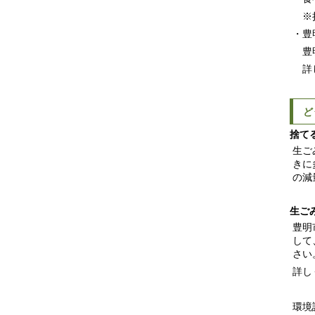
※持
・豊
豊明
詳
ど
捨て
生ご
きに
の減
生ご
豊明
して
さい
詳し
環境