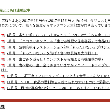
報とよあけ連載記事
広報とよあけ2017年4月号から2017年12月号までの9回、食品ロス
品ロスについて、様々な角度からマッタマンと太郎君が向き合っていま
4月号（当たり前になっていませんか？「ごみ」がたくさん出てし
5月号（「エコクッキング」＆「生ごみ堆肥化促進容器」で食品ロ
6月号（豊明高校イラストレーション部×「もったいない」プロジ
7月号（「もったいない」を防げ！食べ物長持ち大作戦！）
8月号（生ごみを減らせ！コンポストから始まる有機循環の環）
9月号（食べ物の一生、全うさせていますか？？フードドライブで
け）
10月号（一石三鳥！？ローリングストック法で食品ロスをなくせ
11月号（STOP！食品の過剰除去～捨てられやすいものには栄養
12月号（目指せ宴会食べ残しゼロ～30・10（さんまる・いちまる
境課