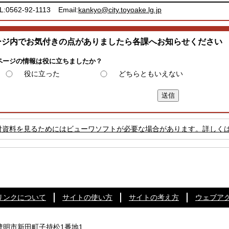
L:0562-92-1113
Email:
kankyo@city.toyoake.lg.jp
ージ内でお気付きの点がありましたら各課へお知らせください
ページの情報は役に立ちましたか？
役に立った
どちらともいえない
付資料を見るためにはビューワソフトが必要な場合があります。詳しく
リンクについて
サイトの使い方
サイトの考え方
ウェブア
知県豊明市新田町子持松1番地1