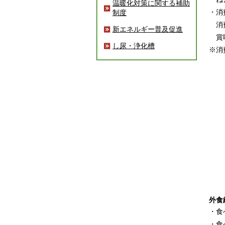
温暖化対策に関する補助
・消
制度
消費
新エネルギー普及促進
賞味
し尿・浄化槽
※消
外食
・食
・食