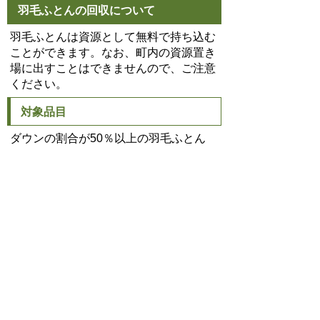
羽毛ふとんの回収について
羽毛ふとんは資源として無料で持ち込む
ことができます。なお、町内の資源置き
場に出すことはできませんので、ご注意
ください。
対象品目
ダウンの割合が50％以上の羽毛ふとん
※割合の数値は、ふとんについている品
質表示のタグで確認してください。な
お、ダウンの割合が50％未満のふとん
や、綿ふとん、濡れているふとんなどは
回収対象外です。
回収場所・時間
豊明市清掃事務所（沓掛町勅使1-13）
月曜日から金曜日（祝祭日などの市役所