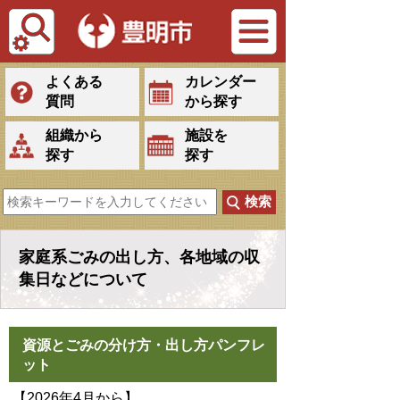
Tiếng Việt
よくある
カレンダー
質問
から探す
組織から
施設を
探す
探す
家庭系ごみの出し方、各地域の収
集日などについて
資源とごみの分け方・出し方パンフレ
ット
【2026年4月から】