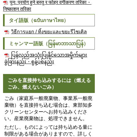
पुनः प्रयोग हुने बस्तु र फोहर वर्गीकरण तरिका・
निष्काशन तरिका
タイ語版（
ฉบับภาษาไทย）
วิธีการแยก / ทิ้งขยะและขยะรีไซเคิล
ミャンマー語版（
မြန်မာဘာသာပြန်）
ပြန်လည်အသုံးပြုနိုင်သောအမှိုက်များ
ခွဲခြားနည်း・စွန့်ပစ်နည်း
ごみを直接持ち込みするには（燃える
ごみ、燃えないごみ）
ごみ（家庭系一般廃棄物、事業系一般廃
棄物）を直接持ち込む場合は、東部知多
クリーンセンターへお持ち込みくださ
い。産業廃棄物は、処理できません。
ただし、ものによっては持ち込める量に
制限がある場合がありますので、詳しく