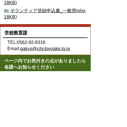
18KB)
ボランティア登録申込書_一般用(xlsx
18KB)
学校教育課
TEL:0562-92-8316
Email:
gakyo@city.toyoake.lg.jp
ページ内でお気付きの点がありましたら
各課へお知らせください
このページの情報は役に立ちましたか？
役に立った
どちらともいえない
役に立たなかった