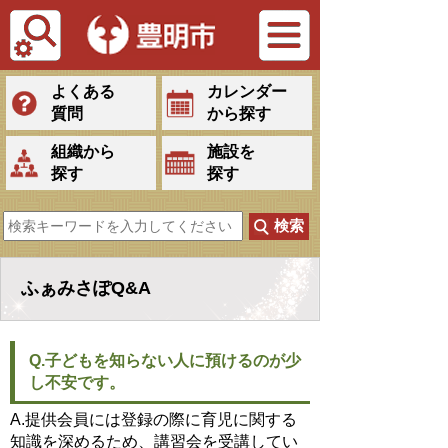
Tiếng Việt
よくある
カレンダー
質問
から探す
組織から
施設を
探す
探す
ふぁみさぽQ&A
Q.子どもを知らない人に預けるのが少
し不安です。
A.提供会員には登録の際に育児に関する
知識を深めるため、講習会を受講してい