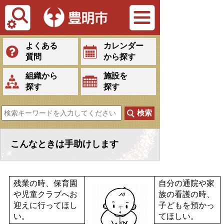
Tiếng Việt
よくある
カレンダー
質問
から探す
組織から
施設を
探す
探す
こんなときは手助けします
残業の時、保育園
自分の通院や家
や児童クラブへお
族の看護の時、
迎えに行ってほし
子どもを預かっ
い。
てほしい。