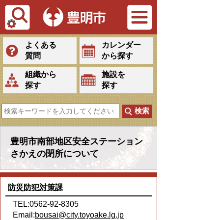
Tiếng Việt
よくある
カレンダー
質問
から探す
組織から
施設を
探す
探す
豊明市南部地区安全ステーション
さかえの閉所について
防災防犯対策課
TEL:0562-92-8305
Email:
bousai@city.toyoake.lg.jp