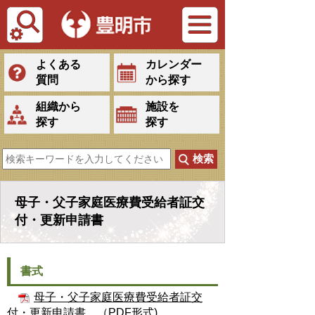
Tiếng Việt
よくある
カレンダー
質問
から探す
組織から
施設を
探す
探す
母子・父子家庭医療費受給者証交
付・更新申請書
書式
母子・父子家庭医療費受給者証交
付・更新申請書
（PDF形式)