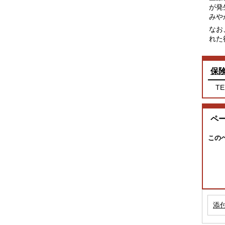
が発
みや
なお
れた
保
TE
ペ
この
添