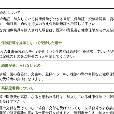
続きについて
給者証、加入している健康保険が分かる書類（保険証・資格確認書・資
）、領収書、通帳を持参のうえ保険医療課へ申請して下さい。
なお治療装具を購入された場合は、医師の意見書と健康保険からの支払
 保険証等を提示しないで受診した場合
入の健康保険組合等へ7割分（小学生未満は8割分）を請求していただ
に記載のものをご持参のうえ申請してください。
 助成が受けられないもの
診断、薬の容器代、文書料、差額ベッド料、往診の際の車賃など健康保
で受給者の負担になります。
 高額療養費について
等で医療費が高額になると思われる時は、加入している健康保険で「限
を受けて下さい。
証の交付を受けていない場合（交付を受けていても、世帯合算や多数該
機関で健康保険の定める一定金額を超えると、豊明市から各ご加入の健