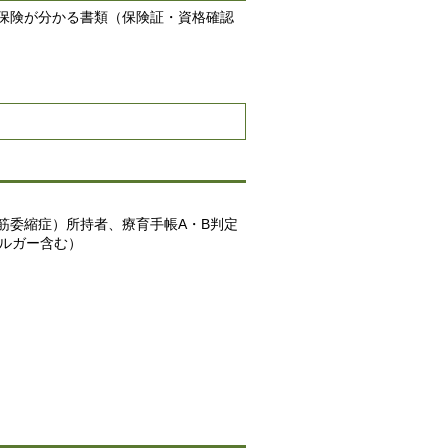
保険が分かる書類（保険証・資格確認
性筋委縮症）所持者、療育手帳A・B判定
ルガー含む）