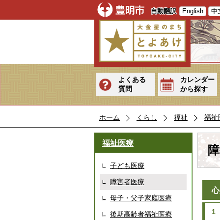
自動翻訳
English
中
よくある
カレンダー
質問
から探す
ホーム
くらし
福祉
福祉
福祉医療
障
子ども医療
障害者医療
心
母子・父子家庭医療
1
後期高齢者福祉医療