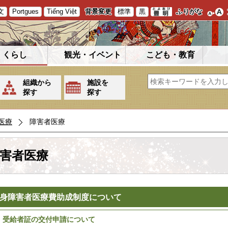
文
Portgues
Tiếng Việt
背景変更
標準
黒
ふりがな
くらし
観光・イベント
こども・教育
組織から
施設を
探す
探す
医療
障害者医療
害者医療
身障害者医療費助成制度について
 受給者証の交付申請について