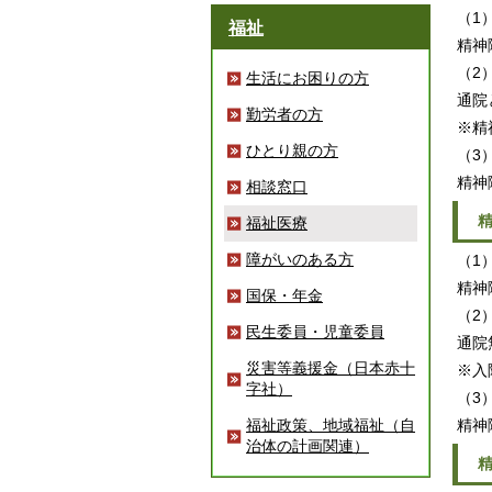
（1
福祉
精神
（2
生活にお困りの方
通院
勤労者の方
※精
ひとり親の方
（3
精神
相談窓口
精
福祉医療
障がいのある方
（1
精神
国保・年金
（2
民生委員・児童委員
通院
災害等義援金（日本赤十
※入
字社）
（3
福祉政策、地域福祉（自
精神
治体の計画関連）
精