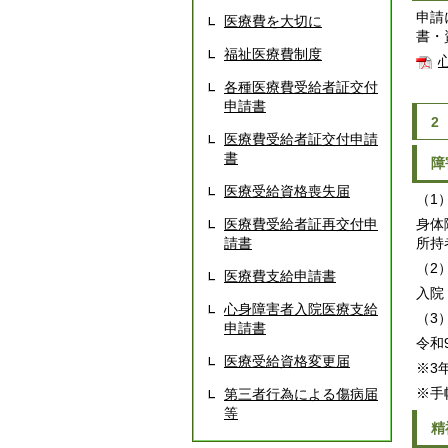
申請
医療費を大切に
書・
福祉医療費制度
各種医療費受給者証交付
申請書
2
医療費受給者証交付申請
書
障
医療受給資格喪失届
（1
医療費受給者証再交付申
身体
請書
所持
（2
医療費支給申請書
入院
心身障害者入院医療支給
（3
申請書
令和
医療受給資格変更届
※3
※手
第三者行為による傷病届
等
精