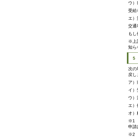
ウ）
受給
エ）
交通
もし
※上
知ら
5
次の
戻し
ア）
イ）
ウ）
エ）
オ）
※1
申請
※2