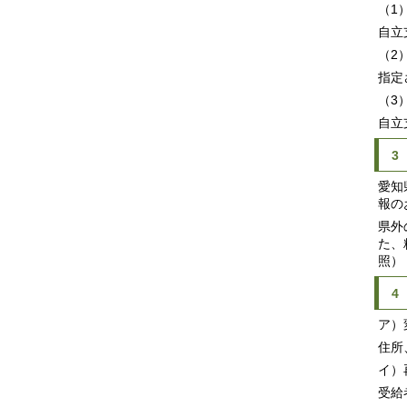
（1
自立
（2
指定
（3
自立
3
愛知
報の
県外
た、
照）
4
ア）
住所
イ）
受給