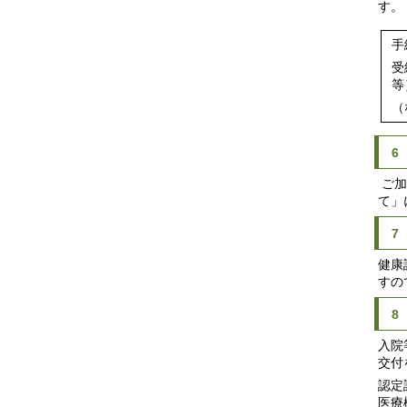
す。
手
受
等
（
6
ご加
て」
7
健康
すの
8
入院
交付
認定
医療