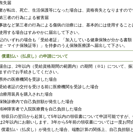
喪失届
者が転出、死亡、生活保護等になった場合は、資格喪失となりますので
第三者の行為による被害届
事故など第三者の行為による傷病の治療には、基本的には使用すること
使用する場合はすみやかに届出して下さい。
記のいずれの場合も「受給者証」「加入している健康保険が分かる書類
せ・マイナ保険証等）」を持参のうえ保険医療課へ届出して下さい。
 償還払い（払戻し）の申請について
場合は、2年以内（受給資格期間の範囲内）の期間（※1）について、
ますのでお手続きしてください。
県外の医療機関を受診した場合
受給者証の交付を受ける前に医療機関を受診した場合
治療用装具を購入された場合
保険診療内で自己負担額が発生した場合
精神障害者で入院医療費を自己負担した場合
 領収日の翌日から起算して5年以内の領収書について申請可能ですが、
は2年以内にお願いします。3年から5年前の領収書については一度お問
 償還払い（払戻し）が発生した場合、端数計算の関係上、自己負担額