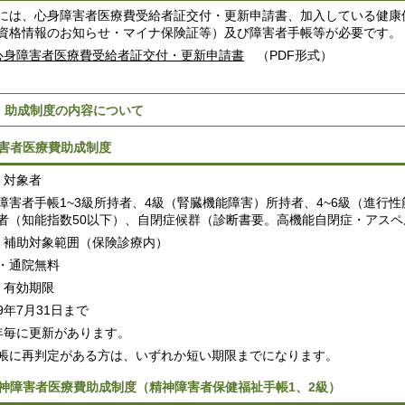
には、心身障害者医療費受給者証交付・更新申請書、加入している健康
資格情報のお知らせ・マイナ保険証等）及び障害者手帳等が必要です。
心身障害者医療費受給者証交付・更新申請書
（PDF形式）
 助成制度の内容について
害者医療費助成制度
）対象者
障害者手帳1~3級所持者、4級（腎臓機能障害）所持者、4~6級（進行
者（知能指数50以下）、自閉症候群（診断書要。高機能自閉症・アスペ
）補助対象範囲（保険診療内）
・通院無料
）有効期限
9年7月31日まで
年毎に更新があります。
帳に再判定がある方は、いずれか短い期限までになります。
神障害者医療費助成制度（精神障害者保健福祉手帳1、2級）