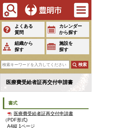
Tiếng Việt
よくある
カレンダー
質問
から探す
組織から
施設を
探す
探す
医療費受給者証再交付申請書
書式
医療費受給者証再交付申請書
（PDF形式)
A4縦 1ページ