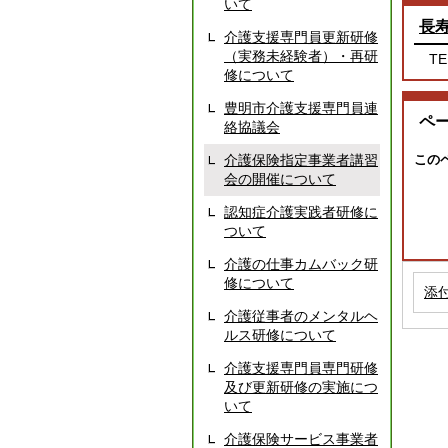
いて
長
介護支援専門員更新研修
（実務未経験者）・再研
TE
修について
豊明市介護支援専門員連
ペ
絡協議会
この
介護保険指定事業者講習
会の開催について
認知症介護実践者研修に
ついて
介護の仕事カムバック研
修について
添
介護従事者のメンタルヘ
ルス研修について
介護支援専門員専門研修
及び更新研修の実施につ
いて
介護保険サービス事業者