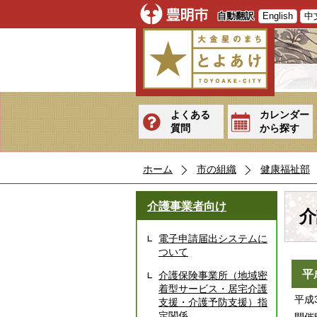
自動翻訳
English
中
よくある
カレンダー
質問
から探す
ホーム
市の組織
健康福祉部
介護事業者向け
介
電子申請届出システムに
ついて
平
介護保険事業所（地域密
着型サービス・居宅介護
平成
支援・介護予防支援）指
定関係