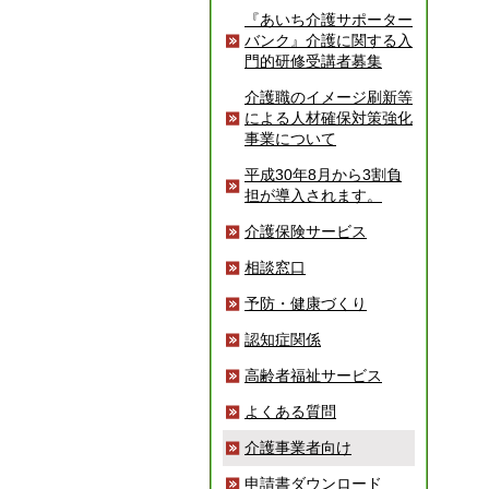
『あいち介護サポーター
バンク』介護に関する入
門的研修受講者募集
介護職のイメージ刷新等
による人材確保対策強化
事業について
平成30年8月から3割負
担が導入されます。
介護保険サービス
相談窓口
予防・健康づくり
認知症関係
高齢者福祉サービス
よくある質問
介護事業者向け
申請書ダウンロード