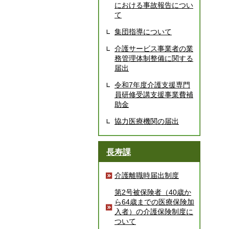
における事故報告につい
て
集団指導について
介護サービス事業者の業
務管理体制整備に関する
届出
令和7年度介護支援専門
員研修受講支援事業費補
助金
協力医療機関の届出
長寿課
介護離職時届出制度
第2号被保険者（40歳か
ら64歳までの医療保険加
入者）の介護保険制度に
ついて