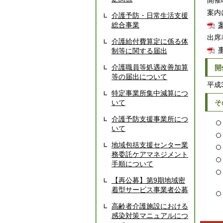
開催
案内
介護予防・日常生活支援
総合事業
案
出席
介護給付費算定に係る体
事
制等に関する届出
介護職員等処遇改善加算
開
等の届出について
平成
特定事業所集中減算につ
いて
そ
介護予防支援事業所につ
いて
地域包括支援センター業
務委託ケアマネジメント
手順について
【再公募】第9期地域密
着型サービス事業者公募
高齢者介護施設における
感染対策マニュアルにつ