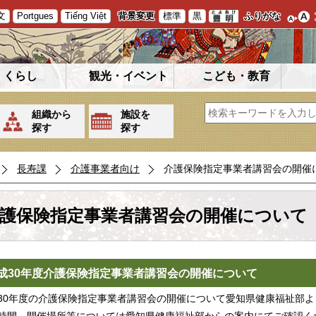
文
Portgues
Tiếng Việt
背景変更
標準
黒
ふりがな
くらし
観光・イベント
こども・教育
組織から
施設を
探す
探す
長寿課
介護事業者向け
介護保険指定事業者講習会の開催
護保険指定事業者講習会の開催について
成30年度介護保険指定事業者講習会の開催について
30年度の介護保険指定事業者講習会の開催について愛知県健康福祉部