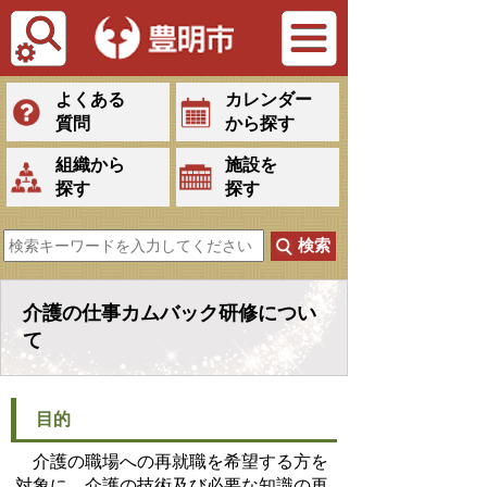
Tiếng Việt
よくある
カレンダー
質問
から探す
組織から
施設を
探す
探す
介護の仕事カムバック研修につい
て
目的
介護の職場への再就職を希望する方を
対象に、介護の技術及び必要な知識の再