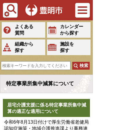
Tiếng Việt
よくある
カレンダー
質問
から探す
組織から
施設を
探す
探す
特定事業所集中減算について
居宅介護支援に係る特定事業所集中減
算の適正な適用について
令和6年8月13日付けで厚生労働省老健局
認知症施策・地域介護推進課より事務連