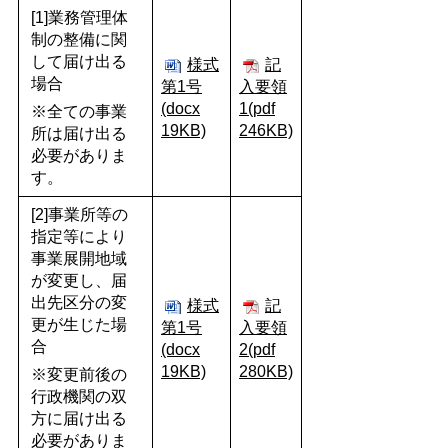
[1]業務管理体
制の整備に関
して届け出る
様式
記
場合
第1号
入要領
(docx
1(pdf
※全ての事業
19KB)
246KB)
所は届け出る
必要がありま
す。
[2]事業所等の
指定等により
事業展開地域
が変更し、届
出先区分の変
様式
記
更が生じた場
第1号
入要領
合
(docx
2(pdf
19KB)
280KB)
※変更前後の
行政機関の双
方に届け出る
必要がありま