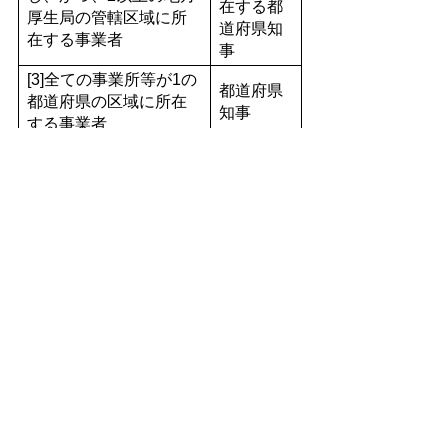
在する都
厚生局の管轄区域に所
道府県知
在する事業者
事
[3]全ての事業所等が1の
都道府県
都道府県の区域に所在
知事
する事業者
[4]全ての事業所等が1の
指定都市
指定都市の区域に所在
の長
する事業者
[5]全ての事業所等が1の
中核市の
中核市の区域に所在す
長
る事業者
[6]地域密着型サービス
豊明市長
（予防含む）のみを行
（長寿課
う事業者であって、事
介護保険
業所等が豊明市内に所
係）
在する事業者