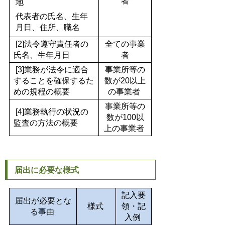
者
地
代表者の氏名、生年
月日、住所、職名
[2]法令遵守責任者の
全ての事業
氏名、生年月日
者
[3]業務が法令に適合
事業所等の
することを確保するた
数が20以上
めの規程の概要
の事業者
事業所等の
[4]業務執行の状況の
数が100以
監査の方法の概要
上の事業者
届出に必要な様式
記入要
届出が必要とな
様式
領・記
る事由
入例