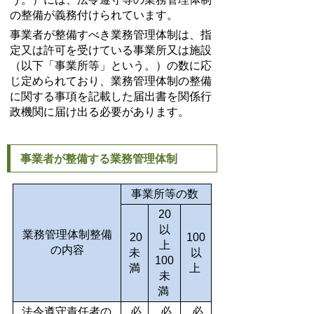
の整備が義務付けられています。
事業者が整備すべき業務管理体制は、指
定又は許可を受けている事業所又は施設
（以下「事業所等」という。）の数に応
じ定められており、業務管理体制の整備
に関する事項を記載した届出書を関係行
政機関に届け出る必要があります。
事業者が整備する業務管理体制
事業所等の数
20
以
業務管理体制整備
20
100
上
の内容
未
以
100
満
上
未
満
法令遵守責任者の
必
必
必