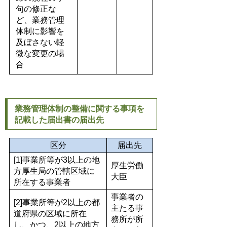
句の修正な
ど、業務管理
体制に影響を
及ぼさない軽
微な変更の場
合
業務管理体制の整備に関する事項を
記載した届出書の届出先
区分
届出先
[1]事業所等が3以上の地
厚生労働
方厚生局の管轄区域に
大臣
所在する事業者
事業者の
[2]事業所等が2以上の都
主たる事
道府県の区域に所在
務所が所
し、かつ、2以上の地方