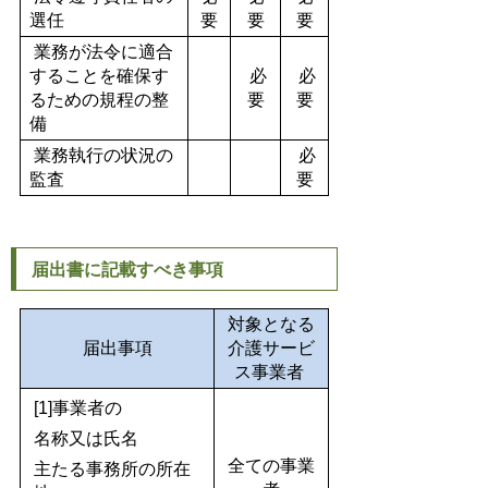
選任
要
要
要
業務が法令に適合
することを確保す
必
必
るための規程の整
要
要
備
業務執行の状況の
必
監査
要
届出書に記載すべき事項
対象となる
届出事項
介護サービ
ス事業者
[1]事業者の
名称又は氏名
全ての事業
主たる事務所の所在