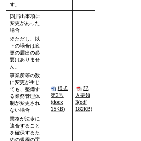
す。
[3]届出事項に
変更があった
場合
※ただし、以
下の場合は変
更の届出の必
要はありませ
ん。
事業所等の数
に変更が生じ
様式
記
ても、整備す
第2号
入要領
る業務管理体
(docx
3(pdf
制が変更され
15KB)
182KB)
ない場合
業務が法令に
適合すること
を確保するた
めの規程の字