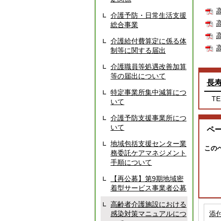
介護予防・日常生活支援
総合事業
介護給付費算定に係る体
制等に関する届出
介護職員等処遇改善加算
等の届出について
長
特定事業所集中減算につ
TE
いて
介護予防支援事業所につ
いて
ペ
地域包括支援センター業
この
務委託ケアマネジメント
手順について
【再公募】第9期地域密
着型サービス事業者公募
高齢者介護施設における
感染対策マニュアルにつ
添