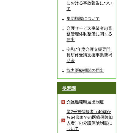
における事故報告につい
て
集団指導について
介護サービス事業者の業
務管理体制整備に関する
届出
令和7年度介護支援専門
員研修受講支援事業費補
助金
協力医療機関の届出
長寿課
介護離職時届出制度
第2号被保険者（40歳か
ら64歳までの医療保険加
入者）の介護保険制度に
ついて