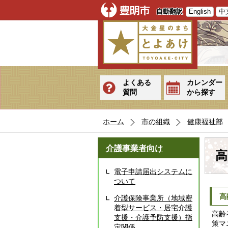
自動翻訳
English
中
よくある
カレンダー
質問
から探す
ホーム
市の組織
健康福祉部
介護事業者向け
高
電子申請届出システムに
ついて
高
介護保険事業所（地域密
着型サービス・居宅介護
高齢
支援・介護予防支援）指
策マ
定関係