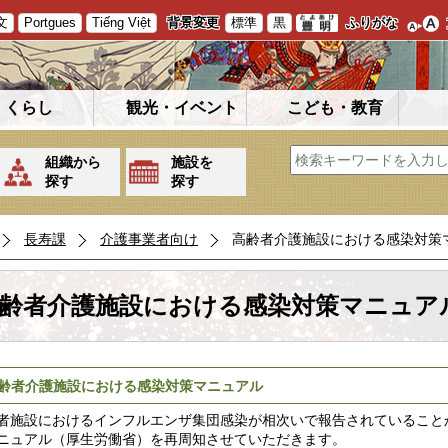
文
Portgues
Tiếng Việt
背景変更
標準
黒
ふりがな
くらし
観光・イベント
こども・教育
組織から
施設を
探す
探す
長寿課
介護事業者向け
高齢者介護施設における感染対策
齢者介護施設における感染対策マニュア
齢者介護施設における感染対策マニュアル
者施設におけるインフルエンザ集団感染が相次いで報告されていること
ニュアル（厚生労働省）を再周知させていただきます。