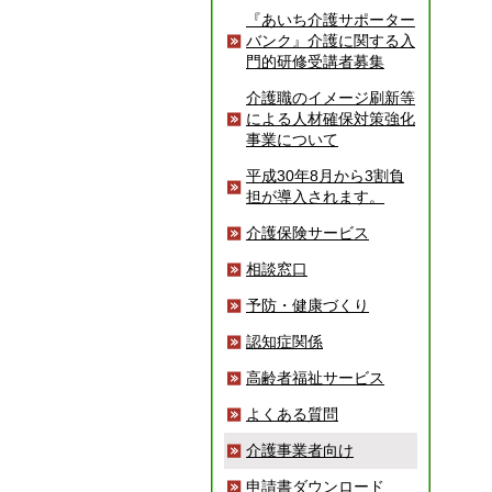
『あいち介護サポーター
バンク』介護に関する入
門的研修受講者募集
介護職のイメージ刷新等
による人材確保対策強化
事業について
平成30年8月から3割負
担が導入されます。
介護保険サービス
相談窓口
予防・健康づくり
認知症関係
高齢者福祉サービス
よくある質問
介護事業者向け
申請書ダウンロード