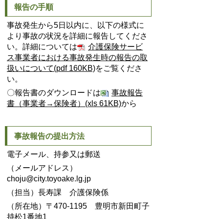
報告の手順
事故発生から5日以内に、以下の様式に
より事故の状況を詳細に報告してくださ
い。詳細については
介護保険サービ
ス事業者における事故発生時の報告の取
扱いについて(pdf 160KB)
をご覧くださ
い。
〇報告書のダウンロードは
事故報告
書（事業者→保険者）
(xls 61KB)
から
事故報告の提出方法
電子メール、持参又は郵送
（メールアドレス）
choju@city.toyoake.lg.jp
（担当）長寿課 介護保険係
（所在地）〒470-1195 豊明市新田町子
持松1番地1