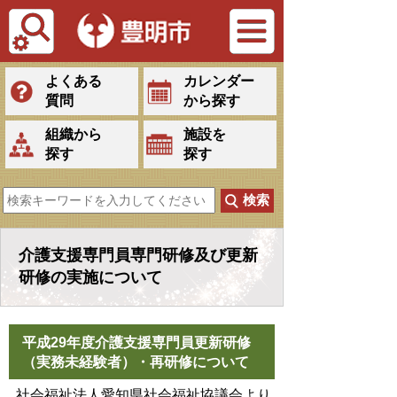
Tiếng Việt
よくある
カレンダー
質問
から探す
組織から
施設を
探す
探す
介護支援専門員専門研修及び更新
研修の実施について
平成29年度介護支援専門員更新研修
（実務未経験者）・再研修について
社会福祉法人愛知県社会福祉協議会より