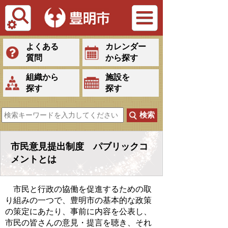
Tiếng Việt
よくある
カレンダー
質問
から探す
組織から
施設を
探す
探す
市民意見提出制度 パブリックコ
メントとは
市民と行政の協働を促進するための取
り組みの一つで、豊明市の基本的な政策
の策定にあたり、事前に内容を公表し、
市民の皆さんの意見・提言を聴き、それ