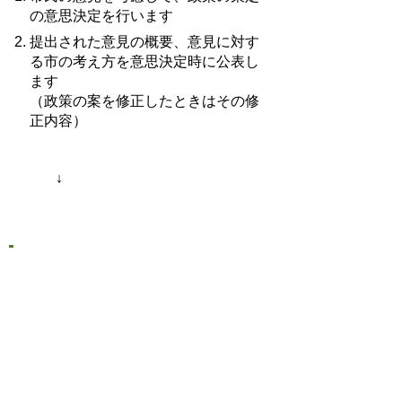
の意思決定を行います
提出された意見の概要、意見に対す
る市の考え方を意思決定時に公表し
ます
（政策の案を修正したときはその修
正内容）
↓
最終案の決定
豊明市パブリックコメント手続
要綱
豊明市パブリックコメント手続
要綱に対する考え方