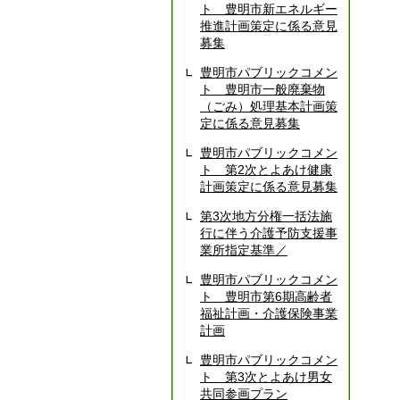
ト 豊明市新エネルギー
推進計画策定に係る意見
募集
豊明市パブリックコメン
ト 豊明市一般廃棄物
（ごみ）処理基本計画策
定に係る意見募集
豊明市パブリックコメン
ト 第2次とよあけ健康
計画策定に係る意見募集
第3次地方分権一括法施
行に伴う介護予防支援事
業所指定基準／
豊明市パブリックコメン
ト 豊明市第6期高齢者
福祉計画・介護保険事業
計画
豊明市パブリックコメン
ト 第3次とよあけ男女
共同参画プラン