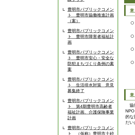
豊明市パブリックコメン
意
ト 豊明市協働推進計画
（案）
豊明市パブリックコメン
ト 豊明市障害者福祉計
画
豊明市パブリックコメン
ト 豊明市安心・安全な
防犯まちづくり条例の素
案
豊明市パブリックコメン
ト 生活排水対策 意見
募集終了
意
豊明市パブリックコメン
協働
ト 第4期豊明市高齢者
NP
福祉計画、介護保険事業
的な
計画
だい
豊明市パブリックコメン
ト （仮称）豊明市土砂