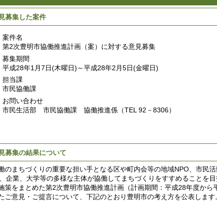
見募集した案件
案件名
第2次豊明市協働推進計画（案）に対する意見募集
募集期間
平成28年1月7日(木曜日)～平成28年2月5日(金曜日)
担当課
市民協働課
お問い合わせ
市民生活部 市民協働課 協働推進係（TEL 92－8306）
見募集の結果について
のまちづくりの重要な担い手となる区や町内会等の地域NPO、市民活
O、企業、大学等の多様な主体が協働してまちづくりをすすめることを目
施策をまとめた第2次豊明市協働推進計画（計画期間：平成28年度から
たご意見・ご提言について、下記のとおり豊明市の考え方を公表します