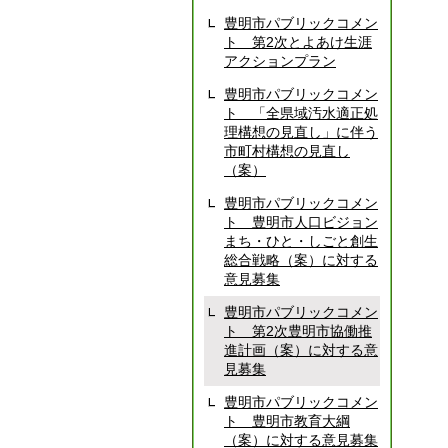
豊明市パブリックコメン
ト 第2次とよあけ生涯
アクションプラン
豊明市パブリックコメン
ト 「全県域汚水適正処
理構想の見直し」に伴う
市町村構想の見直し
（案）
豊明市パブリックコメン
ト 豊明市人口ビジョン
まち・ひと・しごと創生
総合戦略（案）に対する
意見募集
豊明市パブリックコメン
ト 第2次豊明市協働推
進計画（案）に対する意
見募集
豊明市パブリックコメン
ト 豊明市教育大綱
（案）に対する意見募集