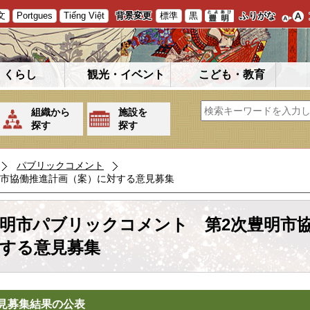
文
Portgues
Tiếng Việt
背景変更
標準
黒
ふりがな
くらし
観光・イベント
こども・教育
組織から
施設を
探す
探す
パブリックコメント
明市協働推進計画（案）に対する意見募集
明市パブリックコメント 第2次豊明市
する意見募集
見募集結果の公表