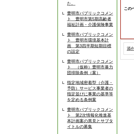
た。
この
豊明市パブリックコメン
ト 豊明市第5期高齢者
福祉計画・介護保険事業
豊明市パブリックコメン
ト 豊明市環境基本計
画 第3四半期短期目標
添
の設定
豊明市パブリックコメン
ト （仮称）豊明市暴力
団排除条例（案）
指定地域密着型（介護・
予防）サービス事業者の
指定並びに事業の基準等
を定める条例案
豊明市パブリックコメン
ト 第2次情報化推進基
本計画案の異見とサブタ
イトルの募集