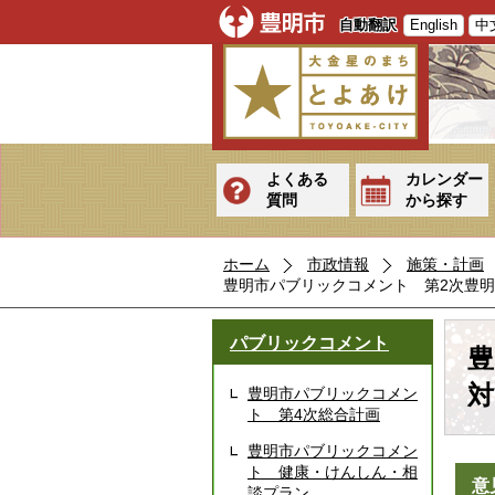
自動翻訳
English
中
よくある
カレンダー
質問
から探す
ホーム
市政情報
施策・計画
豊明市パブリックコメント 第2次豊
パブリックコメント
豊
対
豊明市パブリックコメン
ト 第4次総合計画
豊明市パブリックコメン
ト 健康・けんしん・相
意
談プラン