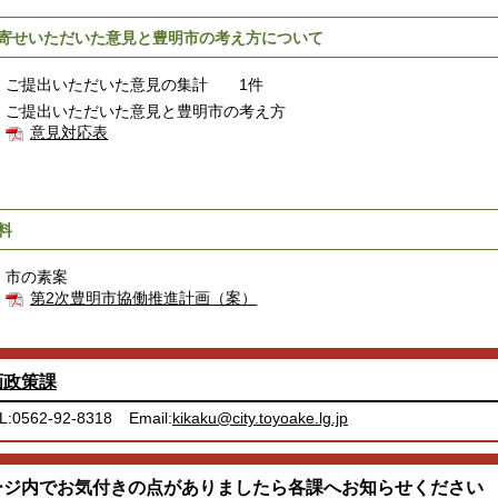
寄せいただいた意見と豊明市の考え方について
ご提出いただいた意見の集計 1件
ご提出いただいた意見と豊明市の考え方
意見対応表
料
市の素案
第2次豊明市協働推進計画（案）
画政策課
L:0562-92-8318
Email:
kikaku@city.toyoake.lg.jp
ージ内でお気付きの点がありましたら各課へお知らせください