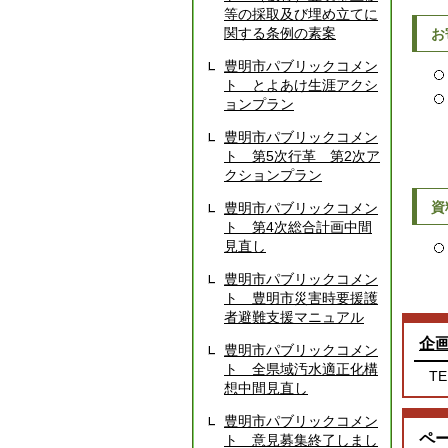
等の採取及び埋め立てに
関する条例の素案
お
豊明市パブリックコメン
ト とよあけ生涯アクシ
ョンプラン
豊明市パブリックコメン
ト 第5次行革 第2次ア
クションプラン
資
豊明市パブリックコメン
ト 第4次総合計画中間
見直し
豊明市パブリックコメン
ト 豊明市災害時要援護
者避難支援マニュアル
企
豊明市パブリックコメン
ト 全県域汚水適正化構
TE
想中間見直し
豊明市パブリックコメン
ペ
ト 意見募集終了しまし