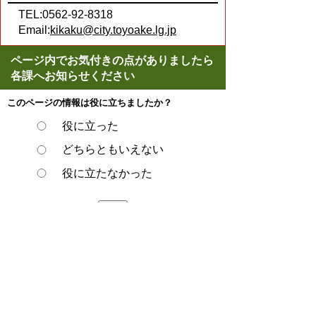
TEL:0562-92-8318
Email:
kikaku@city.toyoake.lg.jp
ページ内でお気付きの点がありましたら
各課へお知らせください
このページの情報は役に立ちましたか？
役に立った
どちらともいえない
役に立たなかった
スマートフォンでご利用されている場合、
Microsoft Office用ファイルを閲覧できるアプ
リケーションが端末にインストールされてい
ないことがございます。その場合、Microsoft
Officeまたは無償のMicrosoft社製ビューアー
アプリケーションの入っているPC端末など