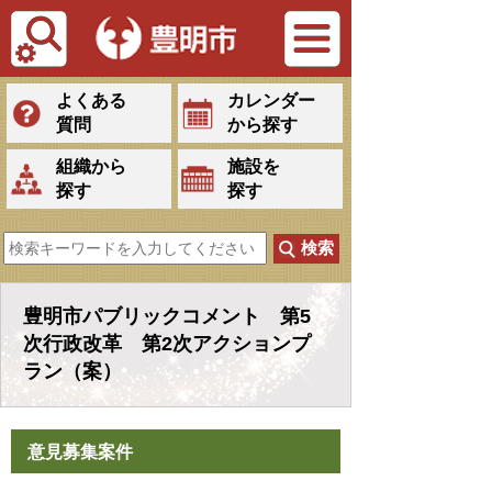
Tiếng Việt
よくある
カレンダー
質問
から探す
組織から
施設を
探す
探す
豊明市パブリックコメント 第5
次行政改革 第2次アクションプ
ラン（案）
意見募集案件