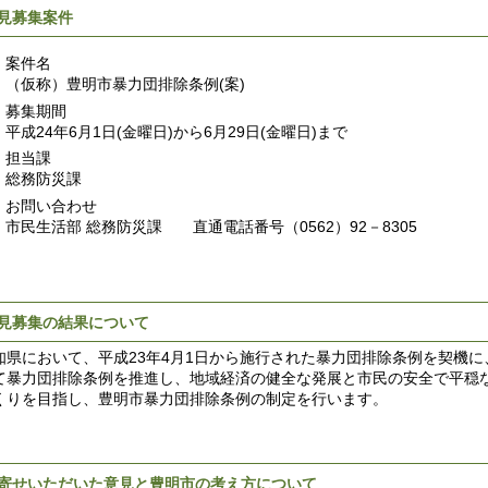
見募集案件
案件名
（仮称）豊明市暴力団排除条例(案)
募集期間
平成24年6月1日(金曜日)から6月29日(金曜日)まで
担当課
総務防災課
お問い合わせ
市民生活部 総務防災課 直通電話番号（0562）92－8305
見募集の結果について
県において、平成23年4月1日から施行された暴力団排除条例を契機に
て暴力団排除条例を推進し、地域経済の健全な発展と市民の安全で平穏
くりを目指し、豊明市暴力団排除条例の制定を行います。
寄せいただいた意見と豊明市の考え方について