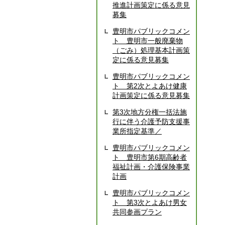
推進計画策定に係る意見
募集
豊明市パブリックコメン
ト 豊明市一般廃棄物
（ごみ）処理基本計画策
定に係る意見募集
豊明市パブリックコメン
ト 第2次とよあけ健康
計画策定に係る意見募集
第3次地方分権一括法施
行に伴う介護予防支援事
業所指定基準／
豊明市パブリックコメン
ト 豊明市第6期高齢者
福祉計画・介護保険事業
計画
豊明市パブリックコメン
ト 第3次とよあけ男女
共同参画プラン