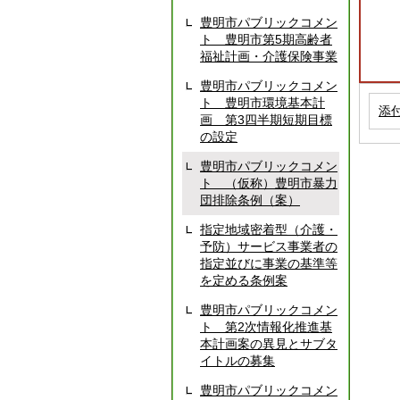
豊明市パブリックコメン
ト 豊明市第5期高齢者
福祉計画・介護保険事業
豊明市パブリックコメン
ト 豊明市環境基本計
添
画 第3四半期短期目標
の設定
豊明市パブリックコメン
ト （仮称）豊明市暴力
団排除条例（案）
指定地域密着型（介護・
予防）サービス事業者の
指定並びに事業の基準等
を定める条例案
豊明市パブリックコメン
ト 第2次情報化推進基
本計画案の異見とサブタ
イトルの募集
豊明市パブリックコメン