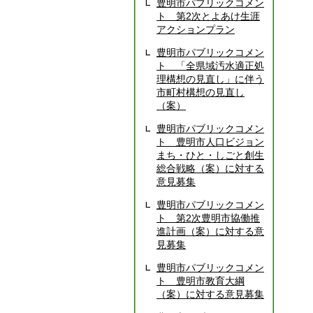
豊明市パブリックコメン
ト 第2次とよあけ生涯
アクションプラン
豊明市パブリックコメン
ト 「全県域汚水適正処
理構想の見直し」に伴う
市町村構想の見直し
（案）
豊明市パブリックコメン
ト 豊明市人口ビジョン
まち・ひと・しごと創生
総合戦略（案）に対する
意見募集
豊明市パブリックコメン
ト 第2次豊明市協働推
進計画（案）に対する意
見募集
豊明市パブリックコメン
ト 豊明市教育大綱
（案）に対する意見募集