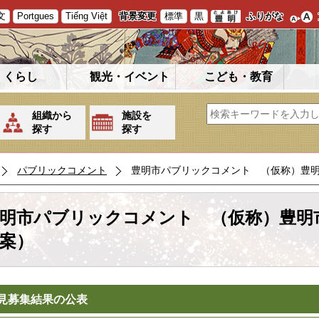
文
Portgues
Tiếng Việt
背景変更
標準
黒
ふりがな
くらし
観光・イベント
こども・教育
組織から
施設を
探す
探す
パブリックコメント
豊明市パブリックコメント （仮称）豊
明市パブリックコメント （仮称）豊明
案）
見募集結果の公表