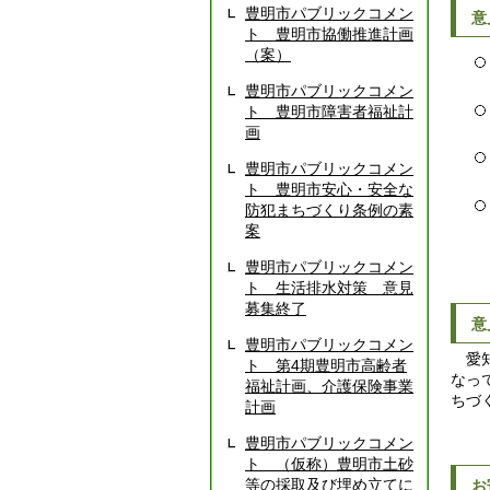
豊明市パブリックコメン
意
ト 豊明市協働推進計画
（案）
豊明市パブリックコメン
ト 豊明市障害者福祉計
画
豊明市パブリックコメン
ト 豊明市安心・安全な
防犯まちづくり条例の素
案
豊明市パブリックコメン
ト 生活排水対策 意見
募集終了
意
豊明市パブリックコメン
愛知
ト 第4期豊明市高齢者
なっ
福祉計画、介護保険事業
ちづ
計画
豊明市パブリックコメン
ト （仮称）豊明市土砂
等の採取及び埋め立てに
お