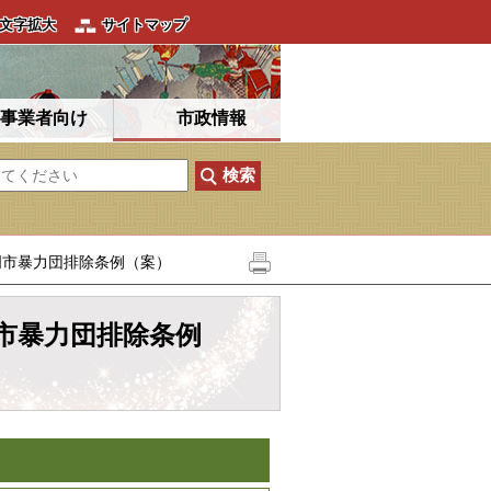
文字拡大
サイトマップ
事業者向け
市政情報
明市暴力団排除条例（案）
市暴力団排除条例