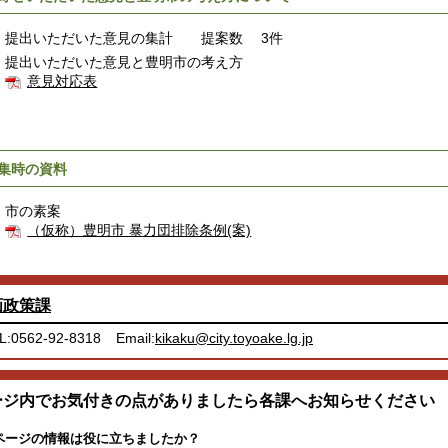
提出いただいた意見の集計 提案数 3件
提出いただいた意見と豊明市の考え方
意見対応表
集時の資料
市の素案
（仮称）豊明市 暴力団排除条例(案)
画政策課
L:0562-92-8318
Email:
kikaku@city.toyoake.lg.jp
ージ内でお気付きの点がありましたら各課へお知らせください
ページの情報は役に立ちましたか？