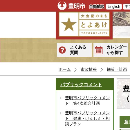
自動翻訳
English
中
よくある
カレンダー
質問
から探す
ホーム
市政情報
施策・計画
パブリックコメント
豊
（
豊明市パブリックコメン
ト 第4次総合計画
豊明市パブリックコメン
ト 健康・けんしん・相
意
談プラン