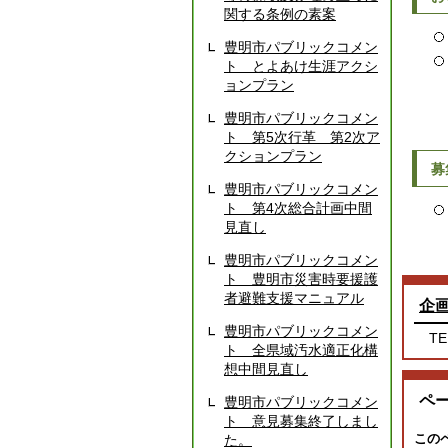
関する条例の素案
豊明市パブリックコメン
ト とよあけ生涯アクシ
ョンプラン
豊明市パブリックコメン
ト 第5次行革 第2次ア
クションプラン
募
豊明市パブリックコメン
ト 第4次総合計画中間
見直し
豊明市パブリックコメン
ト 豊明市災害時要援護
者避難支援マニュアル
企
豊明市パブリックコメン
TE
ト 全県域汚水適正化構
想中間見直し
ペ
豊明市パブリックコメン
ト 意見募集終了しまし
この
た。