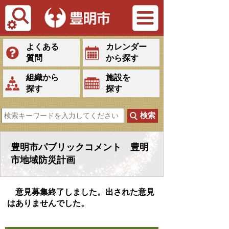
Tiếng Việt
よくある
カレンダー
質問
から探す
組織から
施設を
探す
探す
豊明市パブリックコメント 豊明
市地域防災計画
意見募集終了しました。出された意見
はありませんでした。