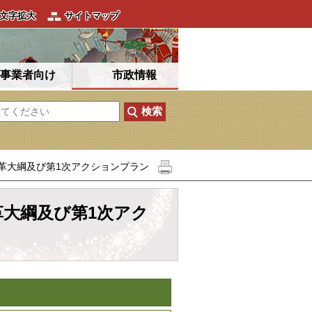
文字拡大
サイトマップ
事業者向け
市政情報
革大綱及び第1次アクションプラン
革大綱及び第1次アク