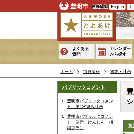
自動翻訳
English
中
よくある
カレンダー
質問
から探す
ホーム
市政情報
施策・計画
パブリックコメント
豊
シ
豊明市パブリックコメン
ト 第4次総合計画
豊明市パブリックコメン
ト 健康・けんしん・相
意
談プラン