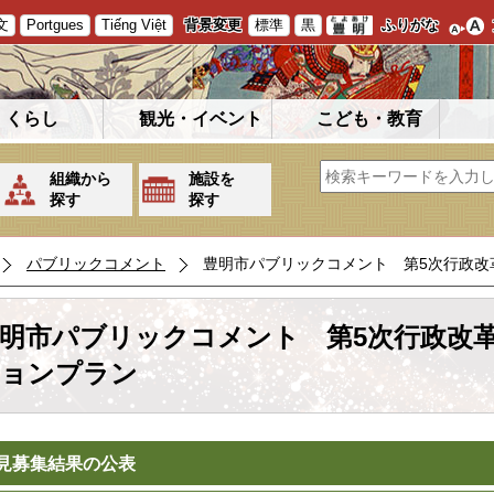
文
Portgues
Tiếng Việt
背景変更
標準
黒
ふりがな
くらし
観光・イベント
こども・教育
組織から
施設を
探す
探す
パブリックコメント
豊明市パブリックコメント 第5次行政改
明市パブリックコメント 第5次行政改
ョンプラン
見募集結果の公表