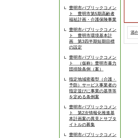
豊明市パブリックコメン
ト 豊明市第5期高齢者
福祉計画・介護保険事業
豊明市パブリックコメン
添
ト 豊明市環境基本計
画 第3四半期短期目標
の設定
豊明市パブリックコメン
ト （仮称）豊明市暴力
団排除条例（案）
指定地域密着型（介護・
予防）サービス事業者の
指定並びに事業の基準等
を定める条例案
豊明市パブリックコメン
ト 第2次情報化推進基
本計画案の異見とサブタ
イトルの募集
豊明市パブリックコメン