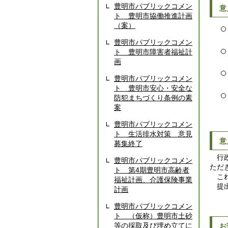
豊明市パブリックコメン
意
ト 豊明市協働推進計画
（案）
豊明市パブリックコメン
ト 豊明市障害者福祉計
画
豊明市パブリックコメン
ト 豊明市安心・安全な
防犯まちづくり条例の素
案
豊明市パブリックコメン
ト 生活排水対策 意見
意
募集終了
行政
豊明市パブリックコメン
ただ
ト 第4期豊明市高齢者
これ
福祉計画、介護保険事業
提出
計画
豊明市パブリックコメン
ト （仮称）豊明市土砂
等の採取及び埋め立てに
お