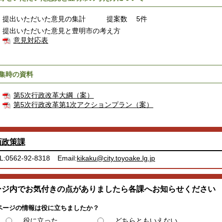
提出いただいた意見の集計 提案数 5件
提出いただいた意見と豊明市の考え方
意見対応表
集時の資料
第5次行政改革大綱（案）
第5次行政改革第1次アクションプラン（案）
画政策課
L:0562-92-8318
Email:
kikaku@city.toyoake.lg.jp
ージ内でお気付きの点がありましたら各課へお知らせください
ページの情報は役に立ちましたか？
役に立った
どちらともいえない