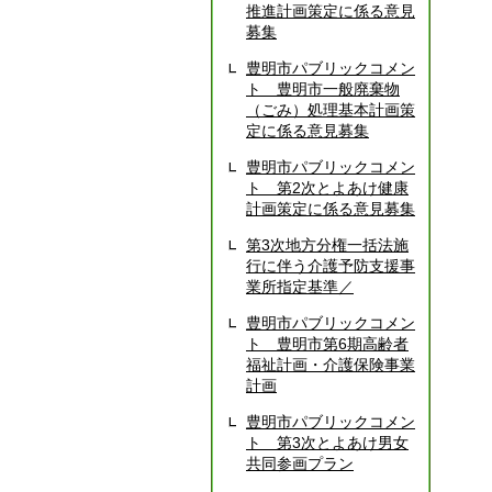
推進計画策定に係る意見
募集
豊明市パブリックコメン
ト 豊明市一般廃棄物
（ごみ）処理基本計画策
定に係る意見募集
豊明市パブリックコメン
ト 第2次とよあけ健康
計画策定に係る意見募集
第3次地方分権一括法施
行に伴う介護予防支援事
業所指定基準／
豊明市パブリックコメン
ト 豊明市第6期高齢者
福祉計画・介護保険事業
計画
豊明市パブリックコメン
ト 第3次とよあけ男女
共同参画プラン