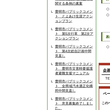
関する条例の素案
豊明市パブリックコメン
ト とよあけ生涯アクシ
ョンプラン
豊明市パブリックコメン
ト 第5次行革 第2次ア
募
クションプラン
豊明市パブリックコメン
ト 第4次総合計画中間
見直し
豊明市パブリックコメン
ト 豊明市災害時要援護
企
者避難支援マニュアル
TE
豊明市パブリックコメン
ト 全県域汚水適正化構
想中間見直し
ペ
豊明市パブリックコメン
この
ト 意見募集終了しまし
た。