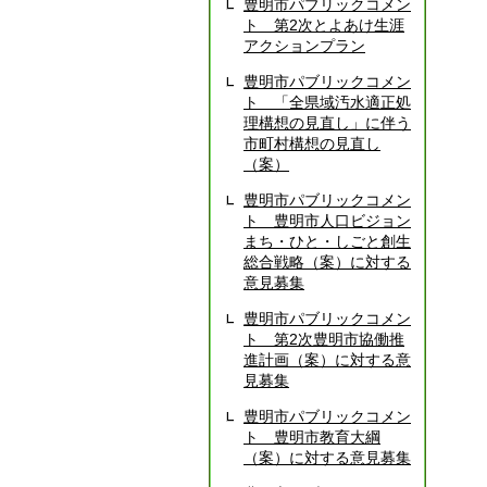
豊明市パブリックコメン
ト 第2次とよあけ生涯
アクションプラン
豊明市パブリックコメン
ト 「全県域汚水適正処
理構想の見直し」に伴う
市町村構想の見直し
（案）
豊明市パブリックコメン
ト 豊明市人口ビジョン
まち・ひと・しごと創生
総合戦略（案）に対する
意見募集
豊明市パブリックコメン
ト 第2次豊明市協働推
進計画（案）に対する意
見募集
豊明市パブリックコメン
ト 豊明市教育大綱
（案）に対する意見募集