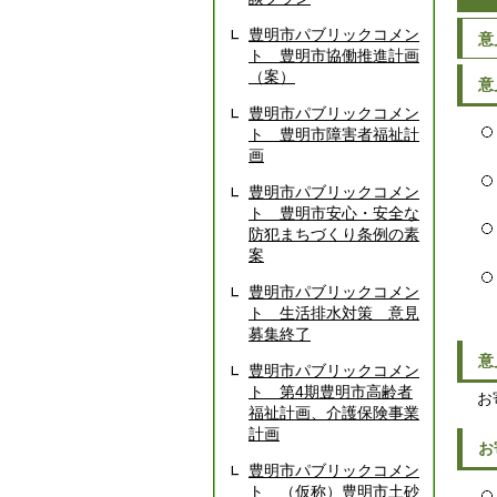
豊明市パブリックコメン
意
ト 豊明市協働推進計画
（案）
意
豊明市パブリックコメン
ト 豊明市障害者福祉計
画
豊明市パブリックコメン
ト 豊明市安心・安全な
防犯まちづくり条例の素
案
豊明市パブリックコメン
ト 生活排水対策 意見
募集終了
意
豊明市パブリックコメン
ト 第4期豊明市高齢者
お寄
福祉計画、介護保険事業
計画
お
豊明市パブリックコメン
ト （仮称）豊明市土砂