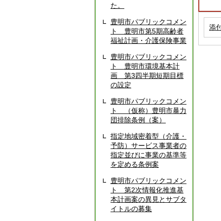
た。
豊明市パブリックコメン
添
ト 豊明市第5期高齢者
福祉計画・介護保険事業
豊明市パブリックコメン
ト 豊明市環境基本計
画 第3四半期短期目標
の設定
豊明市パブリックコメン
ト （仮称）豊明市暴力
団排除条例（案）
指定地域密着型（介護・
予防）サービス事業者の
指定並びに事業の基準等
を定める条例案
豊明市パブリックコメン
ト 第2次情報化推進基
本計画案の異見とサブタ
イトルの募集