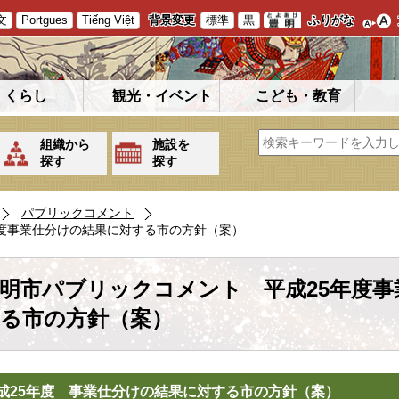
文
Portgues
Tiếng Việt
背景変更
標準
黒
ふりがな
くらし
観光・イベント
こども・教育
組織から
施設を
探す
探す
パブリックコメント
年度事業仕分けの結果に対する市の方針（案）
明市パブリックコメント 平成25年度
る市の方針（案）
成25年度 事業仕分けの結果に対する市の方針（案）