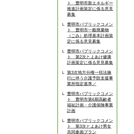
ト 豊明市新エネルギー
推進計画策定に係る意見
募集
豊明市パブリックコメン
ト 豊明市一般廃棄物
（ごみ）処理基本計画策
定に係る意見募集
豊明市パブリックコメン
ト 第2次とよあけ健康
計画策定に係る意見募集
第3次地方分権一括法施
行に伴う介護予防支援事
業所指定基準／
豊明市パブリックコメン
ト 豊明市第6期高齢者
福祉計画・介護保険事業
計画
豊明市パブリックコメン
ト 第3次とよあけ男女
共同参画プラン