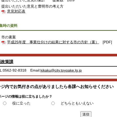
提出いただいた意見と豊明市の考え方
意見対応表
集時の資料
市の素案
平成25年度 事業仕分けの結果に対する市の方針（案）
[PDF]
画政策課
L:0562-92-8318
Email:
kikaku@city.toyoake.lg.jp
ージ内でお気付きの点がありましたら各課へお知らせください
ページの情報は役に立ちましたか？
役に立った
どちらともいえない