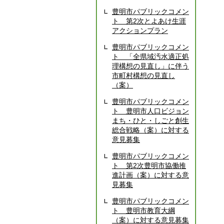
豊明市パブリックコメン
ト 第2次とよあけ生涯
アクションプラン
豊明市パブリックコメン
ト 「全県域汚水適正処
理構想の見直し」に伴う
市町村構想の見直し
（案）
豊明市パブリックコメン
ト 豊明市人口ビジョン
まち・ひと・しごと創生
総合戦略（案）に対する
意見募集
豊明市パブリックコメン
ト 第2次豊明市協働推
進計画（案）に対する意
見募集
豊明市パブリックコメン
ト 豊明市教育大綱
（案）に対する意見募集