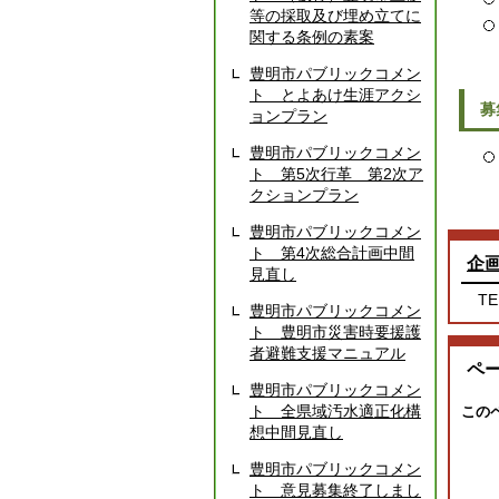
等の採取及び埋め立てに
関する条例の素案
豊明市パブリックコメン
ト とよあけ生涯アクシ
募
ョンプラン
豊明市パブリックコメン
ト 第5次行革 第2次ア
クションプラン
豊明市パブリックコメン
ト 第4次総合計画中間
企
見直し
TE
豊明市パブリックコメン
ト 豊明市災害時要援護
者避難支援マニュアル
ペ
豊明市パブリックコメン
ト 全県域汚水適正化構
この
想中間見直し
豊明市パブリックコメン
ト 意見募集終了しまし