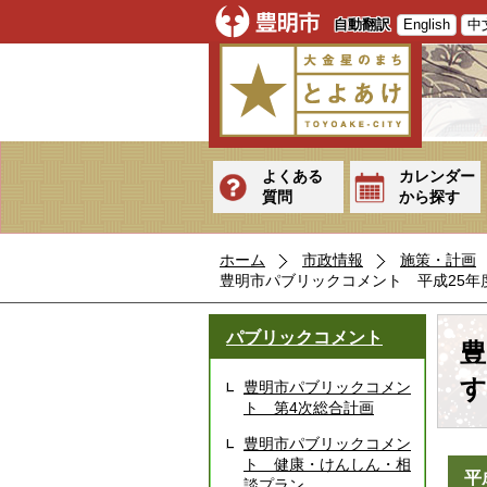
自動翻訳
English
中
よくある
カレンダー
質問
から探す
ホーム
市政情報
施策・計画
豊明市パブリックコメント 平成25
パブリックコメント
豊
す
豊明市パブリックコメン
ト 第4次総合計画
豊明市パブリックコメン
ト 健康・けんしん・相
平
談プラン