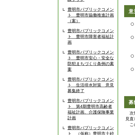
豊明市パブリックコメン
意
ト 豊明市協働推進計画
（案）
豊明市パブリックコメン
ト 豊明市障害者福祉計
画
豊明市パブリックコメン
ト 豊明市安心・安全な
防犯まちづくり条例の素
案
豊明市パブリックコメン
ト 生活排水対策 意見
募集終了
豊明市パブリックコメン
募
ト 第4期豊明市高齢者
福祉計画、介護保険事業
次世
計画
見直
この
豊明市パブリックコメン
ト （仮称）豊明市土砂