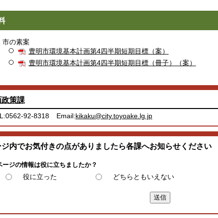
料
市の素案
豊明市環境基本計画第4四半期短期目標（案）
豊明市環境基本計画第4四半期短期目標（冊子）（案）
画政策課
L:0562-92-8318
Email:
kikaku@city.toyoake.lg.jp
ージ内でお気付きの点がありましたら各課へお知らせください
ページの情報は役に立ちましたか？
役に立った
どちらともいえない