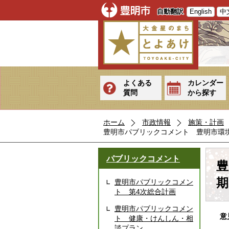
自動翻訳
English
中
よくある
カレンダー
質問
から探す
ホーム
市政情報
施策・計画
豊明市パブリックコメント 豊明市環
パブリックコメント
豊
期
豊明市パブリックコメン
ト 第4次総合計画
豊明市パブリックコメン
意
ト 健康・けんしん・相
談プラン