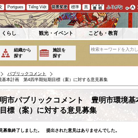
文
Portgues
Tiếng Việt
背景変更
標準
黒
ふりがな
くらし
観光・イベント
こども・教育
組織から
施設を
探す
探す
パブリックコメント
境基本計画 第4四半期短期目標（案）に対する意見募集
明市パブリックコメント 豊明市環境基
目標（案）に対する意見募集
見募集終了しました。 提出された意見はありませんでした。