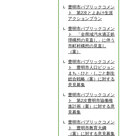
豊明市パブリックコメン
ト 第2次とよあけ生涯
アクションプラン
豊明市パブリックコメン
ト 「全県域汚水適正処
理構想の見直し」に伴う
市町村構想の見直し
（案）
豊明市パブリックコメン
ト 豊明市人口ビジョン
まち・ひと・しごと創生
総合戦略（案）に対する
意見募集
豊明市パブリックコメン
ト 第2次豊明市協働推
進計画（案）に対する意
見募集
豊明市パブリックコメン
ト 豊明市教育大綱
（案）に対する意見募集