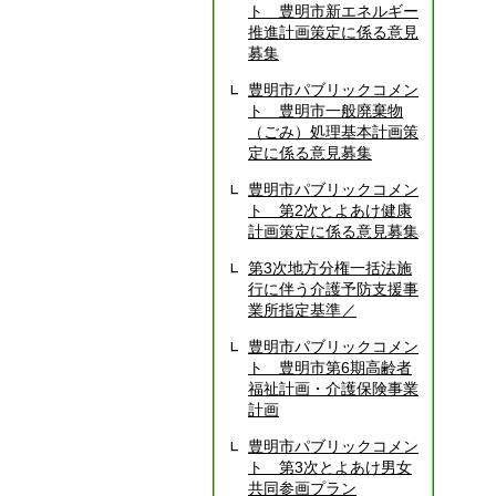
ト 豊明市新エネルギー
推進計画策定に係る意見
募集
豊明市パブリックコメン
ト 豊明市一般廃棄物
（ごみ）処理基本計画策
定に係る意見募集
豊明市パブリックコメン
ト 第2次とよあけ健康
計画策定に係る意見募集
第3次地方分権一括法施
行に伴う介護予防支援事
業所指定基準／
豊明市パブリックコメン
ト 豊明市第6期高齢者
福祉計画・介護保険事業
計画
豊明市パブリックコメン
ト 第3次とよあけ男女
共同参画プラン