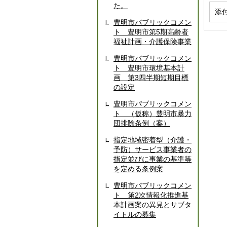
た。
添
豊明市パブリックコメン
ト 豊明市第5期高齢者
福祉計画・介護保険事業
豊明市パブリックコメン
ト 豊明市環境基本計
画 第3四半期短期目標
の設定
豊明市パブリックコメン
ト （仮称）豊明市暴力
団排除条例（案）
指定地域密着型（介護・
予防）サービス事業者の
指定並びに事業の基準等
を定める条例案
豊明市パブリックコメン
ト 第2次情報化推進基
本計画案の異見とサブタ
イトルの募集