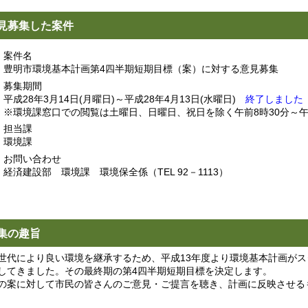
見募集した案件
案件名
豊明市環境基本計画第4四半期短期目標（案）に対する意見募集
募集期間
平成28年3月14日(月曜日)～平成28年4月13日(水曜日)
終了しました
※環境課窓口での閲覧は土曜日、日曜日、祝日を除く午前8時30分～午
担当課
環境課
お問い合わせ
経済建設部 環境課 環境保全係（TEL 92－1113）
集の趣旨
代により良い環境を継承するため、平成13年度より環境基本計画がス
してきました。その最終期の第4四半期短期目標を決定します。
案に対して市民の皆さんのご意見・ご提言を聴き、計画に反映させる