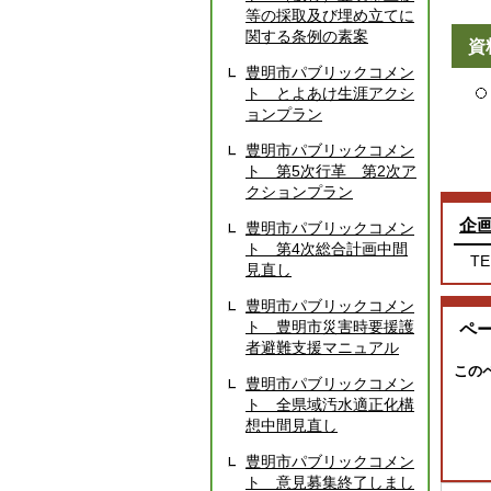
等の採取及び埋め立てに
関する条例の素案
資
豊明市パブリックコメン
ト とよあけ生涯アクシ
ョンプラン
豊明市パブリックコメン
ト 第5次行革 第2次ア
クションプラン
企
豊明市パブリックコメン
ト 第4次総合計画中間
TE
見直し
豊明市パブリックコメン
ト 豊明市災害時要援護
ペ
者避難支援マニュアル
この
豊明市パブリックコメン
ト 全県域汚水適正化構
想中間見直し
豊明市パブリックコメン
ト 意見募集終了しまし