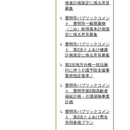
推進計画策定に係る意見
募集
豊明市パブリックコメン
ト 豊明市一般廃棄物
（ごみ）処理基本計画策
定に係る意見募集
豊明市パブリックコメン
ト 第2次とよあけ健康
計画策定に係る意見募集
第3次地方分権一括法施
行に伴う介護予防支援事
業所指定基準／
豊明市パブリックコメン
ト 豊明市第6期高齢者
福祉計画・介護保険事業
計画
豊明市パブリックコメン
ト 第3次とよあけ男女
共同参画プラン