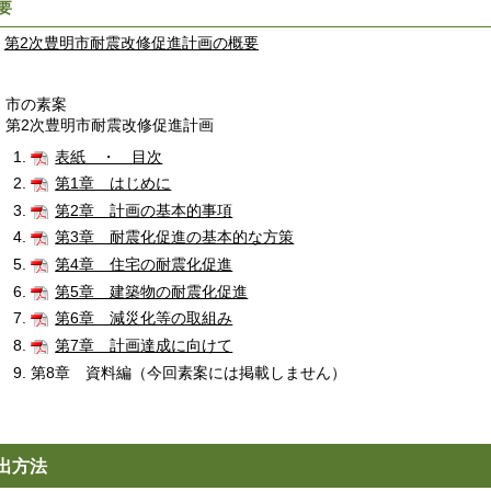
要
第2次豊明市耐震改修促進計画の概要
市の素案
第2次豊明市耐震改修促進計画
表紙 ・ 目次
第1章 はじめに
第2章 計画の基本的事項
第3章 耐震化促進の基本的な方策
第4章 住宅の耐震化促進
第5章 建築物の耐震化促進
第6章 減災化等の取組み
第7章 計画達成に向けて
第8章 資料編（今回素案には掲載しません）
出方法