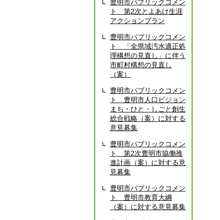
豊明市パブリックコメン
ト 第2次とよあけ生涯
アクションプラン
豊明市パブリックコメン
ト 「全県域汚水適正処
理構想の見直し」に伴う
市町村構想の見直し
（案）
豊明市パブリックコメン
ト 豊明市人口ビジョン
まち・ひと・しごと創生
総合戦略（案）に対する
意見募集
豊明市パブリックコメン
ト 第2次豊明市協働推
進計画（案）に対する意
見募集
豊明市パブリックコメン
ト 豊明市教育大綱
（案）に対する意見募集