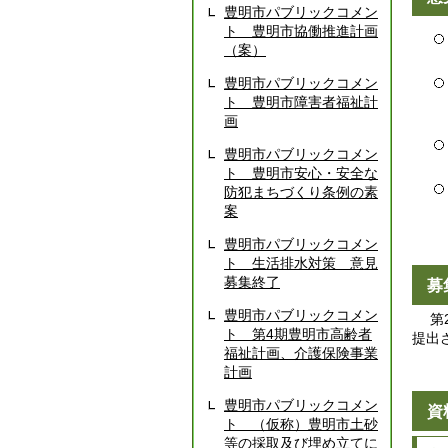
豊明市パブリックコメン
ト 豊明市協働推進計画
（案）
豊明市パブリックコメン
ト 豊明市障害者福祉計
画
豊明市パブリックコメン
ト 豊明市安心・安全な
防犯まちづくり条例の素
案
豊明市パブリックコメン
ト 生活排水対策 意見
募集終了
募
豊明市パブリックコメン
第2
ト 第4期豊明市高齢者
提出
福祉計画、介護保険事業
計画
豊明市パブリックコメン
資
ト （仮称）豊明市土砂
等の採取及び埋め立てに