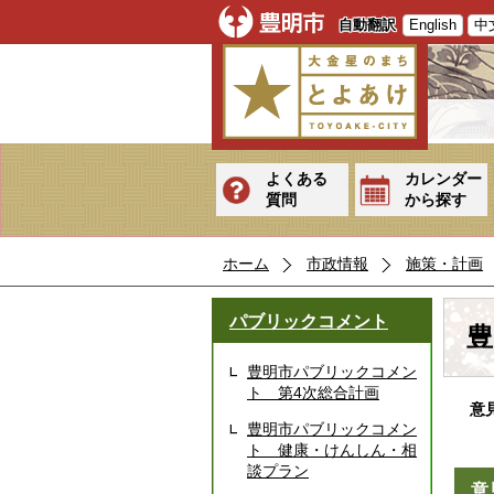
自動翻訳
English
中
よくある
カレンダー
質問
から探す
ホーム
市政情報
施策・計画
パブリックコメント
豊
豊明市パブリックコメン
ト 第4次総合計画
意
豊明市パブリックコメン
ト 健康・けんしん・相
談プラン
意