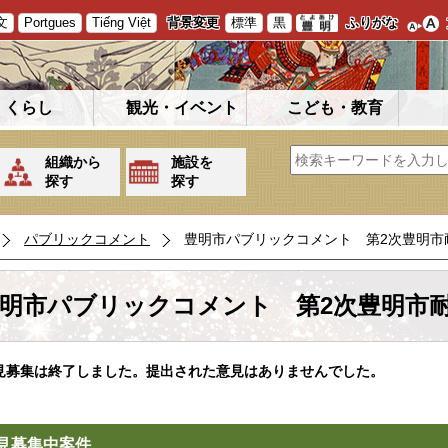
文
Portgues
Tiếng Việt
背景変更
標準
黒
ふりがな
くらし
観光・イベント
こども・教育
組織から
施設を
探す
探す
パブリックコメント
豊明市パブリックコメント 第2次豊明市
明市パブリックコメント 第2次豊明市
見募集は終了しました。提出された意見はありませんでした。
見募集中案件