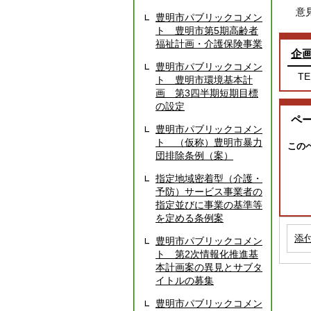
意見
豊明市パブリックコメン
ト 豊明市第5期高齢者
福祉計画・介護保険事業
企
豊明市パブリックコメン
TE
ト 豊明市環境基本計
画 第3四半期短期目標
の設定
ペ
豊明市パブリックコメン
ト （仮称）豊明市暴力
この
団排除条例（案）
指定地域密着型（介護・
予防）サービス事業者の
指定並びに事業の基準等
を定める条例案
添
豊明市パブリックコメン
ト 第2次情報化推進基
本計画案の異見とサブタ
イトルの募集
豊明市パブリックコメン