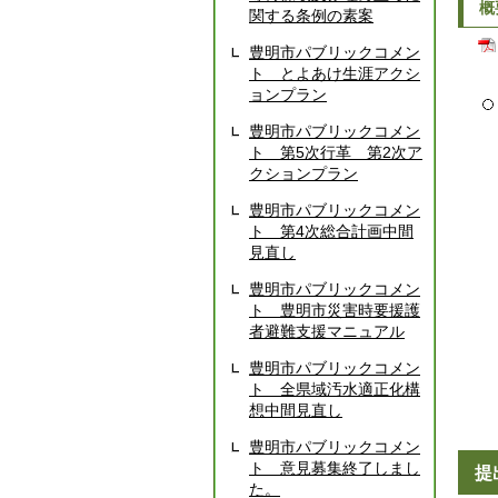
概
関する条例の素案
豊明市パブリックコメン
ト とよあけ生涯アクシ
ョンプラン
豊明市パブリックコメン
ト 第5次行革 第2次ア
クションプラン
豊明市パブリックコメン
ト 第4次総合計画中間
見直し
豊明市パブリックコメン
ト 豊明市災害時要援護
者避難支援マニュアル
豊明市パブリックコメン
ト 全県域汚水適正化構
想中間見直し
豊明市パブリックコメン
ト 意見募集終了しまし
提
た。